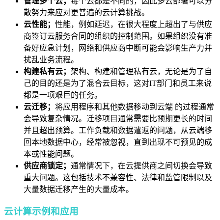
管理多个云；
每个云都是不同的，因此多云部署可以分
散努力来应对更普遍的云计算挑战。
云性能；
性能，例如延迟，在很大程度上超出了与供应
商签订云服务合同的组织的控制范围。如果组织没有准
备好应急计划，网络和供应商中断可能会影响生产力并
扰乱业务流程。
构建私有云；
架构、构建和管理私有云，无论是为了自
己的目的还是为了混合云目标，这对IT部门和员工来说
都是一项艰巨的任务。
云迁移；
将应用程序和其他数据移动到云端
的过程通常
会导致复杂情况。迁移项目通常需要比预期更长的时间
并且超出预算。工作负载和数据遣返的问题，从云端移
回本地数据中心，经常被忽视，直到出现不可预见的成
本或性能问题。
供应商锁定；
通常情况下，在云提供商之间切换会导致
重大问题。这包括技术不兼容性、法律和监管限制以及
大量数据迁移产生的大量成本。
云计算示例和应用