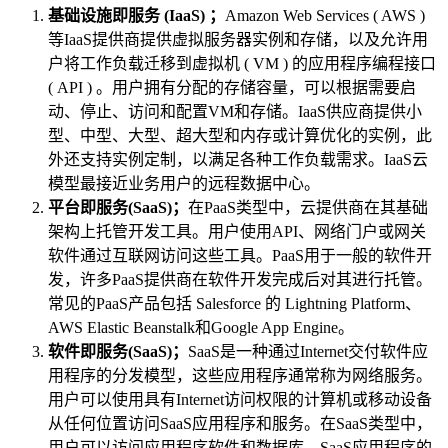
基础设施即服务 (IaaS)
；
Amazon Web Services ( AWS )
等IaaS提供商提供虚拟服务器实例和存储，以及允许用
户将工作负载迁移到虚拟机 ( VM ) 的应用程序编程接口
( API ) 。用户拥有分配的存储容量，可以根据需要启
动、停止、访问和配置VM和存储。IaaS供应商提供小
型、中型、大型、超大型和内存或计算优化的实例，此
外还支持实例定制，以满足各种工作负载需求。IaaS云
模型最接近业务用户的远程数据中心。
平台即服务(SaaS)；
在PaaS类型中，云提供商在其基础
架构上托管开发工具。用户使用API、网络门户或网关
软件通过互联网访问这些工具。PaaS用于一般的软件开
发，许多PaaS提供商在软件开发完成后对其进行托管。
常见的PaaS产品包括 Salesforce 的 Lightning Platform、
AWS Elastic Beanstalk和Google App Engine。
软件即服务(SaaS)；
SaaS是一种通过Internet交付软件应
用程序的分发模型，这些应用程序通常称为网络服务。
用户可以使用具有Internet访问权限的计算机或移动设备
从任何位置访问SaaS应用程序和服务。在SaaS类型中，
用户可以访问应用程序软件和数据库。SaaS应用程序的