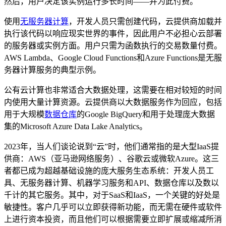
然后，用户决定该实例运行多长时间——并为此付费。
使用
无服务器计算
，开发人员只需创建代码，云提供商加载并
执行该代码以响应现实世界的事件，因此用户不必担心云部署
的服务器或实例方面。用户只需为函数执行的交易数量付费。
AWS Lambda、Google Cloud Functions和Azure Functions是无服
务器计算服务的典型示例。
公有云计算也非常适合大数据处理，这需要在相对较短的时间
内使用大量计算资源。云提供商以大数据服务作为回应，包括
用于大规模
数据仓库
的Google BigQuery和用于处理庞大数据
集的Microsoft Azure Data Lake Analytics。
2023年，当人们谈论说到“云”时，他们通常指的是大型IaaS提
供商：AWS（亚马逊网络服务）、谷歌云或微软Azure。这三
者都已成为超越基础设施的庞大服务生态系统：开发人员工
具、无服务器计算、机器学习服务和API、数据仓库以及数以
千计的其它服务。其中，对于SaaS和IaaS，一个关键的好处是
敏捷性。客户几乎可以立即获得新功能，而无需在硬件或软件
上进行资本投资，而且他们可以根据需要立即扩展或缩减所消