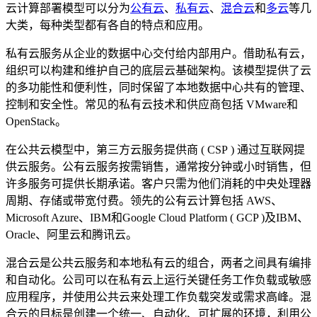
云计算部署模型可以分为
公有云
、
私有云
、
混合云
和
多云
等几
大类，每种类型都有各自的特点和应用。
私有云服务从企业的数据中心交付给内部用户。借助私有云，
组织可以构建和维护自己的底层云基础架构。该模型提供了云
的多功能性和便利性，同时保留了本地数据中心共有的管理、
控制和安全性。常见的私有云技术和供应商包括 VMware和
OpenStack。
在公共云模型中，第三方云服务提供商 ( CSP ) 通过互联网提
供云服务。公有云服务按需销售，通常按分钟或小时销售，但
许多服务可提供长期承诺。客户只需为他们消耗的中央处理器
周期、存储或带宽付费。领先的公有云计算包括 AWS、
Microsoft Azure、IBM和Google Cloud Platform ( GCP )及IBM、
Oracle、阿里云和腾讯云。
混合云是公共云服务和本地私有云的组合，两者之间具有编排
和自动化。公司可以在私有云上运行关键任务工作负载或敏感
应用程序，并使用公共云来处理工作负载突发或需求高峰。混
合云的目标是创建一个统一、自动化、可扩展的环境，利用公