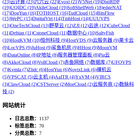
(23)
云计算 (23)
六六云 (22)
Evoxt (21)
V5Net (19)
DigiRDP
(19)
UQIDC (19)
AkileCloud (19)
SoftShellWeb (18)
edgeNAT
(17)
DogYun (16)
TOTHOST (16)
TudCloud (15)
BitsFlow
(15)
WePC (15)
DigitalVirt (14)
TmhHost (14)
UUUVPS
(13)
OneTechCloud (13)
野草云 (12)
ZJI (12)
云途 (12)
CubeCloud
(11)
Debian (11)
CstoneCloud (11)
数据中心 (10)
SaltyFish
(10)
HostKVM (10)
恒创科技 (9)
HostVDS (9)
云服务器 (9)
莱卡云
(9)
LocVPS (9)
JuHost (9)
鲨鱼机房 (9)
HHost (9)
MoonVM
(8)
DataOnline (8)
IP地址 (8)
服务器管理面板 (8)
Pia云
(8)
AkkoCloud (8)
VollCloud (7)
赤鱼网络 (7)
数据库 (7)
UFOVPS
(7)
Kvmla (7)
Zlidc (6)
HostYun (6)
NovixLink (6)
裸机云
(5)
VPSCAT (5)
云主机 (4)
AaITR (4)
YxVM (4)
VIRCS
(3)
ClawCloud (2)
CSTServer (2)
MoeCloud (2)
云服务商 (2)
数脉科
技 (2)
网站统计
日志总数：
1137
标签总数：
70
分类总数：
7