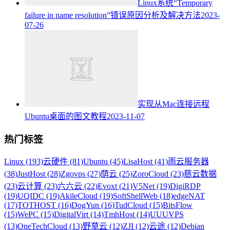
Linux系统“Temporary
failure in name resolution”错误原因分析及解决方法
2023-
07-26
实现从Mac连接远程
Ubuntu桌面的图文教程
2023-11-07
热门标签
Linux (193)
云硬件 (81)
Ubuntu (45)
LisaHost (41)
雨云服务器
(38)
JustHost (28)
Zgovps (27)
荫云 (25)
ZoroCloud (23)
慈云数据
(23)
云计算 (23)
六六云 (22)
Evoxt (21)
V5Net (19)
DigiRDP
(19)
UQIDC (19)
AkileCloud (19)
SoftShellWeb (18)
edgeNAT
(17)
TOTHOST (16)
DogYun (16)
TudCloud (15)
BitsFlow
(15)
WePC (15)
DigitalVirt (14)
TmhHost (14)
UUUVPS
(13)
OneTechCloud (13)
野草云 (12)
ZJI (12)
云途 (12)
Debian