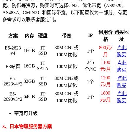
宽、防御等资源，购买时可选择CN2、优化带宽（AS9929、
AS4837、CMIN2）和国际带宽，以下配置仅为一部分，有更
多需求可以联系客服定制。
租用价
购买地
IP
方案
内存
硬盘
带宽
格
址
30M CN2或
800元/
点此
E5-2623
1T
16GB
1个
v4
SSD
100M优化
月
购买
245
1100
点此
1T
16GB
E3站群
100M优化
SATA
个/4C
元/月
购买
1200
30M CN2或
点此
E5-
1T
32GB
1个
2623v4*2
SSD
元/月
100M优化
购买
1800
30M CN2或
点此
E5-
1T
64GB
1个
2690v3*2
SSD
元/月
100M优化
购买
带宽可升级
3、日本物理服务器方案