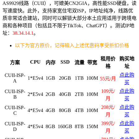
AS9929线路（CUII），可媲美CN2GIA，高性能SSD硬盘，读
写速度快。此外，支持家宽住宅双ISP，IP地址纯净，线路优
质非常适合建站，同时可以解锁大部分本土应用适用于跨境电
商和各种项目（包括且不限于TikTok、ChatGPT）。测试IP地
址：
38.34.14.1
。
以下为官方原价，记得输入上述优惠码享受折扣价格
租用价
购买地
CPU
SSD
方案
内存
流量
带宽
格
址
点此购
CUII-ISP-
1*E5v4
1GB
20GB
1TB
100M
55元/月
A
买
109元/
点此购
CUII-ISP-
2*E5v4
2GB
40GB
2TB
100M
B
月
买
208元/
点此购
CUII-ISP-
4*E5v4
4GB
80GB
4TB
100M
C
月
买
399元/
点此购
CUII-ISP-
4*E5v4
8GB
160GB
8TB
150M
D
月
买