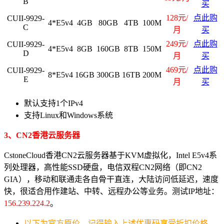
B
买
128元/
点此购
CUII-9929-
4*E5v4
4GB
80GB
4TB
100M
C
月
买
249元/
点此购
CUII-9929-
4*E5v4
8GB
160GB
8TB
150M
D
月
买
469元/
点此购
CUII-9929-
8*E5v4
16GB
300GB
16TB
200M
E
月
买
默认支持1个IPv4
支持Linux和Windows系统
3、CN2香港云服务器
CstoneCloud香港CN2云服务器基于KVM虚拟化，Intel E5v4系
列处理器，高性能SSD硬盘，电信双程CN2网络（即CN2
GIA），移动和联通走各自骨干直连，大陆访问低延迟，速度
快，很适合用作建站、中转、远程办公等业务。测试IP地址：
156.239.224.2
。
以下为官方原价，记得输入上述优惠码享受折扣价格