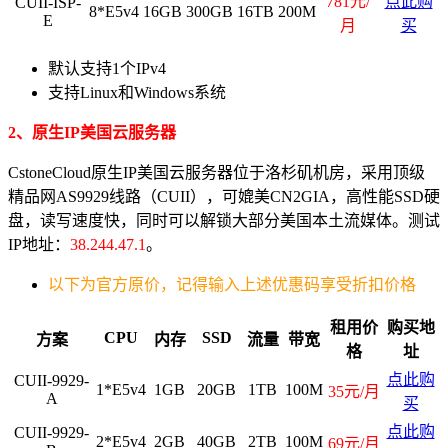
781元/
点此购
CUII-ISP-
8*E5v4
16GB
300GB
16TB
200M
E
月
买
默认支持1个IPv4
支持Linux和Windows系统
2、原生IP美国云服务器
CstoneCloud原生IP美国云服务器位于洛杉矶机房，采用顶级
精品网AS9929线路（CUII），可媲美CN2GIA，高性能SSD硬
盘，读写速度快，同时可以解锁大部分美国本土流媒体。测试
IP地址：
38.244.47.1
。
以下为官方原价，记得输入上述优惠码享受折扣价格
租用价
购买地
CPU
SSD
方案
内存
流量
带宽
格
址
点此购
CUII-9929-
1*E5v4
1GB
20GB
1TB
100M
35元/月
A
买
点此购
CUII-9929-
2*E5v4
2GB
40GB
2TB
100M
69元/月