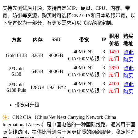
支持先测试后开通，支持自定义IP、硬盘、CPU、内存、带
宽、防御等资源，购买时可选择CN2 CIA和日本软银带宽，以
下配置仅为一部分，有更多需求可以联系客服定制。
租用
购买
SSD
IP
方案
内存
带宽
价格
地址
40M CN2
3
1450
点此
Gold 6138
32GB
960GB
CIA/100M软银
个
元/月
购买
40M CN2
3
2850
点此
2*Gold
64GB
960GB
6138
CIA/100M软银
个
元/月
购买
40M CN2
3
4100
点此
2*Gold
128GB
1.92TB*2
6138 Puls
CIA/100M软银
个
元/月
购买
带宽可升级
注：
CN2 CIA（ChinaNet Next Carrying Network China
International Access）是中国电信的一种国际线路，通常用于国
际专线访问，提供比普通骨干网更优质的网络服务，稳定性介