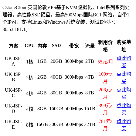
CstoneCloud英国伦敦VPS基于KVM虚拟化，Intel系列系列处
理器，高性能SSD硬盘，最高500Mbps国际BGP网络，自带1
个IPv4，支持Linux和Windows系统安装，测试IP地址：
86.53.181.1。
租用价
购买地
CPU
SSD
方案
内存
带宽
流量
格
址
点此购
UK-ISP-
1GB
20GB
300Mbps
2TB
1核
55元/月
A
买
109元/
点此购
UK-ISP-
2GB
40GB
300Mbps
4TB
2核
B
月
买
208元/
点此购
UK-ISP-
4GB
80GB
300Mbps
8TB
4核
C
月
买
399元/
点此购
UK-ISP-
8GB
160GB
500Mbps
16TB
4核
D
月
买
781元/
点此购
UK-ISP-
16GB
300GB
500Mbps
32TB
8核
E
月
买