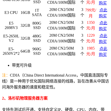
SSD
CDIA/100M国际
个
元/月
购买
20M CN2/50M
3
799元/
点此
1T
E3 CPU
16GB
SATA
CDIA/100M国际
个
月
购买
20M CN2/50M
3
1350
点此
E5
800G
32GB
2698V3
SSD
CDIA/100M国际
个
元/月
购买
20M CN2/50M
3
1229
点此
E5-2650L
480G
32GB
V2
SSD
CDIA/100M国际
个
元/月
购买
20M CN2/50M
3
1985
点此
E5-
960G
64GB
2650V2*2
SSD
CDIA/100M国际
个
元/月
购买
带宽可升级
注：
CDIA（China Direct International Access，中国直连国际专
线）是一种用于优化国际网络连接的线路，旨在改善从中国访
问海外服务器的速度和稳定性。
2、洛杉矶物理服务器方案
支持先测试后开通，支持自定义IP、硬盘、CPU、内存、带