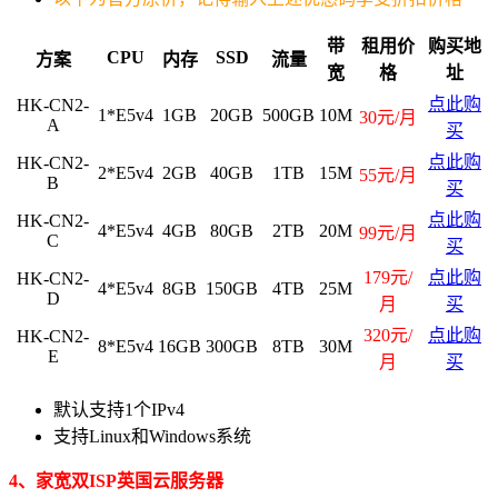
带
租用价
购买地
CPU
SSD
方案
内存
流量
宽
格
址
点此购
HK-CN2-
1*E5v4
1GB
20GB
500GB
10M
30元/月
A
买
点此购
HK-CN2-
2*E5v4
2GB
40GB
1TB
15M
55元/月
B
买
点此购
HK-CN2-
4*E5v4
4GB
80GB
2TB
20M
99元/月
C
买
179元/
点此购
HK-CN2-
4*E5v4
8GB
150GB
4TB
25M
D
月
买
320元/
点此购
HK-CN2-
8*E5v4
16GB
300GB
8TB
30M
E
月
买
默认支持1个IPv4
支持Linux和Windows系统
4、家宽双ISP英国云服务器