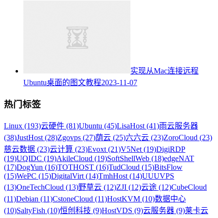
实现从Mac连接远程
Ubuntu桌面的图文教程
2023-11-07
热门标签
Linux (193)
云硬件 (81)
Ubuntu (45)
LisaHost (41)
雨云服务器
(38)
JustHost (28)
Zgovps (27)
荫云 (25)
六六云 (23)
ZoroCloud (23)
慈云数据 (23)
云计算 (23)
Evoxt (21)
V5Net (19)
DigiRDP
(19)
UQIDC (19)
AkileCloud (19)
SoftShellWeb (18)
edgeNAT
(17)
DogYun (16)
TOTHOST (16)
TudCloud (15)
BitsFlow
(15)
WePC (15)
DigitalVirt (14)
TmhHost (14)
UUUVPS
(13)
OneTechCloud (13)
野草云 (12)
ZJI (12)
云途 (12)
CubeCloud
(11)
Debian (11)
CstoneCloud (11)
HostKVM (10)
数据中心
(10)
SaltyFish (10)
恒创科技 (9)
HostVDS (9)
云服务器 (9)
莱卡云