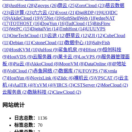
(38)
JustHost (28)
Zgovps (26)
荫云 (25)
ZoroCloud (23)
慈云数据
(23)
云计算 (23)
六六云 (22)
Evoxt (21)
DigiRDP (19)
UQIDC
(19)
AkileCloud (19)
V5Net (19)
SoftShellWeb (18)
edgeNAT
(17)
TOTHOST (16)
DogYun (16)
TudCloud (15)
BitsFlow
(15)
WePC (15)
DigitalVirt (14)
TmhHost (14)
UUUVPS
(13)
OneTechCloud (13)
云途 (12)
野草云 (12)
ZJI (12)
CubeCloud
(11)
Debian (11)
CstoneCloud (11)
数据中心 (10)
SaltyFish
(10)
HostKVM (10)
JuHost (9)
鲨鱼机房 (9)
HHost (9)
恒创科技
(9)
HostVDS (9)
云服务器 (9)
莱卡云 (9)
LocVPS (9)
服务器管理面
板 (8)
Pia云 (8)
AkkoCloud (8)
MoonVM (8)
DataOnline (8)
IP地址
(8)
VollCloud (7)
赤鱼网络 (7)
数据库 (7)
UFOVPS (7)
Kvmla
(7)
HostYun (6)
NovixLink (6)
Zlidc (6)
裸机云 (5)
VPSCAT (5)
云主
机 (4)
AaITR (4)
YxVM (4)
VIRCS (3)
CSTServer (2)
MoeCloud (2)
云服务商 (2)
数脉科技 (2)
ClawCloud (2)
网站统计
日志总数：
1136
标签总数：
70