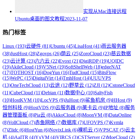
实现从Mac连接远程
Ubuntu桌面的图文教程
2023-11-07
热门标签
Linux (193)
云硬件 (81)
Ubuntu (45)
LisaHost (41)
雨云服务器
(38)
JustHost (28)
Zgovps (26)
荫云 (25)
ZoroCloud (23)
慈云数据
(23)
云计算 (23)
六六云 (22)
Evoxt (21)
DigiRDP (19)
UQIDC
(19)
AkileCloud (19)
V5Net (19)
SoftShellWeb (18)
edgeNAT
(17)
TOTHOST (16)
DogYun (16)
TudCloud (15)
BitsFlow
(15)
WePC (15)
DigitalVirt (14)
TmhHost (14)
UUUVPS
(13)
OneTechCloud (13)
云途 (12)
野草云 (12)
ZJI (12)
CstoneCloud
(11)
CubeCloud (11)
Debian (11)
数据中心 (10)
SaltyFish
(10)
HostKVM (10)
LocVPS (9)
JuHost (9)
鲨鱼机房 (9)
HHost (9)
恒创科技 (9)
HostVDS (9)
云服务器 (9)
莱卡云 (9)
IP地址 (8)
服务
器管理面板 (8)
Pia云 (8)
AkkoCloud (8)
MoonVM (8)
DataOnline
(8)
VollCloud (7)
赤鱼网络 (7)
数据库 (7)
UFOVPS (7)
Kvmla
(7)
Zlidc (6)
HostYun (6)
NovixLink (6)
裸机云 (5)
VPSCAT (5)
云主
机 (4)
AaITR (4)
YxVM (4)
VIRCS (3)
CSTServer (2)
MoeCloud (2)