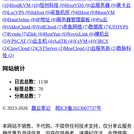
(10)
HostKVM (10)
恒创科技 (9)
HostVDS (9)
云服务器 (9)
莱卡云
(9)
LocVPS (9)
JuHost (9)
鲨鱼机房 (9)
HHost (9)
MoonVM
(8)
DataOnline (8)
IP地址 (8)
服务器管理面板 (8)
Pia云
(8)
AkkoCloud (8)
VollCloud (7)
赤鱼网络 (7)
数据库 (7)
UFOVPS
(7)
Kvmla (7)
Zlidc (6)
HostYun (6)
NovixLink (6)
裸机云
(5)
VPSCAT (5)
云主机 (4)
AaITR (4)
YxVM (4)
VIRCS
(3)
ClawCloud (2)
CSTServer (2)
MoeCloud (2)
云服务商 (2)
数脉科
技 (2)
网站统计
日志总数：
1138
标签总数：
70
分类总数：
7
© 2023-2026
趣云笔记
皖ICP备2023007737号
本网站不销售、不代购、不提供任何技术支持，仅分享云服务
器优惠及测评信息，内容仅供参考。请遵纪守法、合理使用。