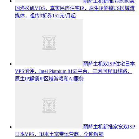
丽萨主机新推Astound美
国洛杉矶VDS，真实民房住宅IP，原生IP解锁US区域流
媒体，祖传9折券152元/月起
丽萨主机双ISP住宅日本
VPS测评，Intel Platnium 8163平台，三网回程IIJ线路，
原生IP解锁JP区域游戏和AI服务
丽萨主机新推家宽双ISP
日本VPS，IIJ本土宽带运营商，全能解锁