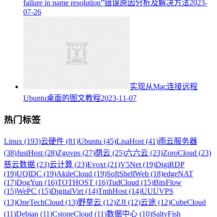
failure in name resolution”错误原因分析及解决方法
2023-
07-26
实现从Mac连接远程
Ubuntu桌面的图文教程
2023-11-07
热门标签
Linux (193)
云硬件 (81)
Ubuntu (45)
LisaHost (41)
雨云服务器
(38)
JustHost (28)
Zgovps (27)
荫云 (25)
六六云 (23)
ZoroCloud (23)
慈云数据 (23)
云计算 (23)
Evoxt (21)
V5Net (19)
DigiRDP
(19)
UQIDC (19)
AkileCloud (19)
SoftShellWeb (18)
edgeNAT
(17)
DogYun (16)
TOTHOST (16)
TudCloud (15)
BitsFlow
(15)
WePC (15)
DigitalVirt (14)
TmhHost (14)
UUUVPS
(13)
OneTechCloud (13)
野草云 (12)
ZJI (12)
云途 (12)
CubeCloud
(11)
Debian (11)
CstoneCloud (11)
数据中心 (10)
SaltyFish