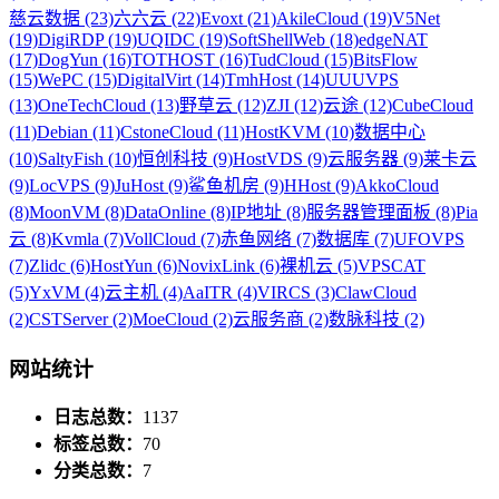
慈云数据 (23)
六六云 (22)
Evoxt (21)
AkileCloud (19)
V5Net
(19)
DigiRDP (19)
UQIDC (19)
SoftShellWeb (18)
edgeNAT
(17)
DogYun (16)
TOTHOST (16)
TudCloud (15)
BitsFlow
(15)
WePC (15)
DigitalVirt (14)
TmhHost (14)
UUUVPS
(13)
OneTechCloud (13)
野草云 (12)
ZJI (12)
云途 (12)
CubeCloud
(11)
Debian (11)
CstoneCloud (11)
HostKVM (10)
数据中心
(10)
SaltyFish (10)
恒创科技 (9)
HostVDS (9)
云服务器 (9)
莱卡云
(9)
LocVPS (9)
JuHost (9)
鲨鱼机房 (9)
HHost (9)
AkkoCloud
(8)
MoonVM (8)
DataOnline (8)
IP地址 (8)
服务器管理面板 (8)
Pia
云 (8)
Kvmla (7)
VollCloud (7)
赤鱼网络 (7)
数据库 (7)
UFOVPS
(7)
Zlidc (6)
HostYun (6)
NovixLink (6)
裸机云 (5)
VPSCAT
(5)
YxVM (4)
云主机 (4)
AaITR (4)
VIRCS (3)
ClawCloud
(2)
CSTServer (2)
MoeCloud (2)
云服务商 (2)
数脉科技 (2)
网站统计
日志总数：
1137
标签总数：
70
分类总数：
7