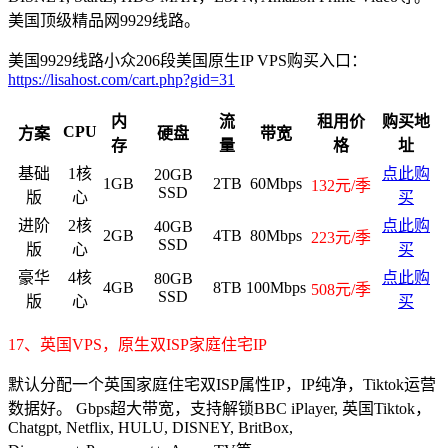
美国顶级精品网9929线路。
美国9929线路小众206段美国原生IP VPS购买入口：
https://lisahost.com/cart.php?gid=31
内
流
租用价
购买地
CPU
方案
硬盘
带宽
存
量
格
址
基础
1核
点此购
20GB
1GB
2TB
60Mbps
132元/季
SSD
版
心
买
进阶
2核
点此购
40GB
2GB
4TB
80Mbps
223元/季
SSD
版
心
买
豪华
4核
点此购
80GB
4GB
8TB
100Mbps
508元/季
SSD
版
心
买
17、英国VPS，原生双ISP家庭住宅IP
默认分配一个英国家庭住宅双ISP属性IP，IP纯净，Tiktok运营
数据好。 Gbps超大带宽，支持解锁BBC iPlayer, 英国Tiktok，
Chatgpt, Netflix, HULU, DISNEY, BritBox,