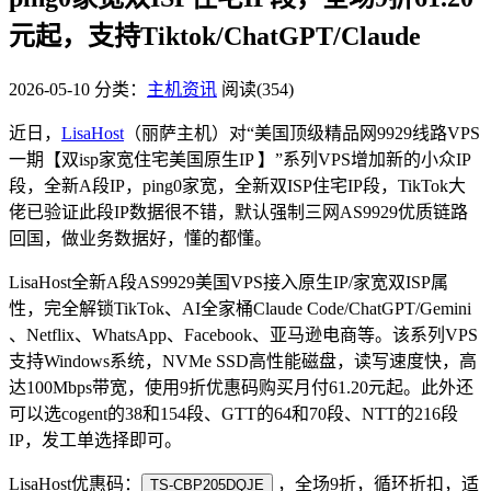
元起，支持Tiktok/ChatGPT/Claude
2026-05-10
分类：
主机资讯
阅读(354)
近日，
LisaHost
（丽萨主机）对“美国顶级精品网9929线路VPS
一期【双isp家宽住宅美国原生IP 】”系列VPS增加新的小众IP
段，全新A段IP，ping0家宽，全新双ISP住宅IP段，TikTok大
佬已验证此段IP数据很不错，默认强制三网AS9929优质链路
回国，做业务数据好，懂的都懂。
LisaHost全新A段AS9929美国VPS接入原生IP/家宽双ISP属
性，完全解锁TikTok、AI全家桶Claude Code/ChatGPT/Gemini
、Netflix、WhatsApp、Facebook、亚马逊电商等。该系列VPS
支持Windows系统，NVMe SSD高性能磁盘，读写速度快，高
达100Mbps带宽，使用9折优惠码购买月付61.20元起。此外还
可以选cogent的38和154段、GTT的64和70段、NTT的216段
IP，发工单选择即可。
LisaHost优惠码：
，全场9折，循环折扣，适
TS-CBP205DQJE