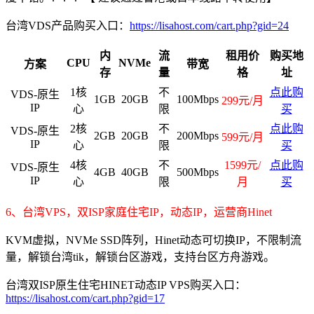
台湾VDS产品购买入口：
https://lisahost.com/cart.php?gid=24
内
流
租用价
购买地
CPU
NVMe
方案
带宽
存
量
格
址
1核
不
点此购
VDS-原生
1GB
20GB
100Mbps
299元/月
IP
心
限
买
2核
不
点此购
VDS-原生
2GB
20GB
200Mbps
599元/月
IP
心
限
买
4核
不
1599元/
点此购
VDS-原生
4GB
40GB
500Mbps
IP
心
限
月
买
6、台湾VPS，双ISP家庭住宅IP，动态IP，运营商Hinet
KVM虚拟，NVMe SSD阵列，Hinet动态可切换IP，不限制流
量，解锁台湾tik，解锁台区游戏，支持台区方舟游戏。
台湾双ISP原生住宅HINET动态IP VPS购买入口：
https://lisahost.com/cart.php?gid=17