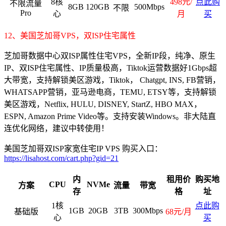
8核
498元/
点此购
不限流量
8GB
120GB
500Mbps
不限
Pro
心
月
买
12、美国芝加哥VPS，双ISP住宅属性
芝加哥数据中心双ISP属性住宅VPS，全新IP段，纯净、原生
IP、双ISP住宅属性、IP质量极高，Tiktok运营数据好1Gbps超
大带宽，支持解锁美区游戏，Tiktok， Chatgpt, INS, FB营销，
WHATSAPP营销，亚马逊电商，TEMU, ETSY等，支持解锁
美区游戏，Netflix, HULU, DISNEY, StartZ, HBO MAX，
ESPN, Amazon Prime Video等。支持安装Windows。非大陆直
连优化网络，建议中转使用！
美国芝加哥双ISP家宽住宅IP VPS 购买入口：
https://lisahost.com/cart.php?gid=21
内
租用价
购买地
CPU
NVMe
方案
流量
带宽
存
格
址
1核
点此购
1GB
20GB
3TB
300Mbps
基础版
68元/月
心
买