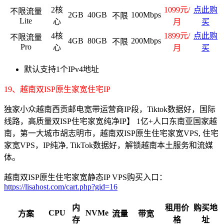
2核
1099元/
点此购
不限流量
2GB
40GB
100Mbps
不限
Lite
心
月
买
4核
1899元/
点此购
不限流量
4GB
80GB
200Mbps
不限
Pro
心
月
买
默认支持1个IPv4地址
19、越南双ISP原生家宽住宅IP
独家小众越南西贡邮电宽带运营商IP段，Tiktok数据好，国际
线路，高质量双ISP住宅家宽纯净IP】 1亿+人口东南亚国家越
南，第一大城市胡志明市，越南双ISP原生住宅家宽VPS, 住宅
家宽VPS，IP纯净, TikTok数据好，解锁越南本土服务和流媒
体。
越南双ISP原生住宅家宽静态IP VPS购买入口：
https://lisahost.com/cart.php?gid=16
内
租用价
购买地
CPU
NVMe
方案
流量
带宽
存
格
址