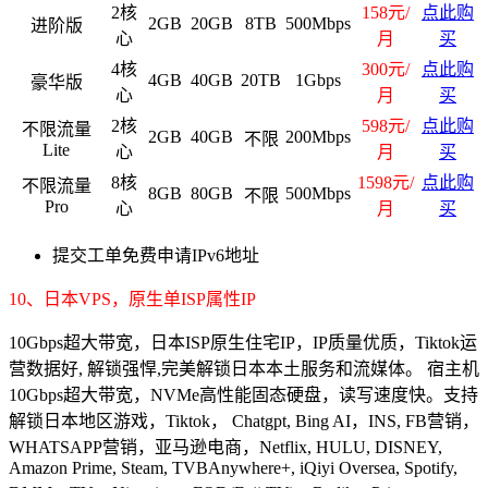
2核
158元/
点此购
2GB
20GB
8TB
500Mbps
进阶版
心
月
买
4核
300元/
点此购
4GB
40GB
20TB
1Gbps
豪华版
心
月
买
2核
598元/
点此购
不限流量
2GB
40GB
200Mbps
不限
Lite
心
月
买
8核
1598元/
点此购
不限流量
8GB
80GB
500Mbps
不限
Pro
心
月
买
提交工单免费申请IPv6地址
10、日本VPS，原生单ISP属性IP
10Gbps超大带宽，日本ISP原生住宅IP，IP质量优质，Tiktok运
营数据好, 解锁强悍,完美解锁日本本土服务和流媒体。 宿主机
10Gbps超大带宽，NVMe高性能固态硬盘，读写速度快。支持
解锁日本地区游戏，Tiktok， Chatgpt, Bing AI，INS, FB营销，
WHATSAPP营销，亚马逊电商，Netflix, HULU, DISNEY,
Amazon Prime, Steam, TVBAnywhere+, iQiyi Oversea, Spotify,