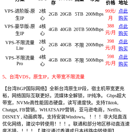
存
价格
地址
VPS-进阶版-原
2核
99元/
点此
2GB
20GB
5TB
200Mbps
生IP
心
月
购买
388
VPS-豪华版-原
4核
点此
4GB
40GB
20TB
500Mbps
元/月
生IP
心
购买
398
2核
点此
VPS-不限流量
2GB
40GB
200Mbps
不限
元/月
Lite
心
购买
598
4核
点此
VPS-不限流量
4GB
80GB
500Mbps
不限
元/月
Pro
心
购买
5、台湾VDS，原生IP，大带宽不限流量
【台湾BGP国际网络】全新台湾原生IP段，宿主机带宽更充
裕，网络国际互联更好。流媒体全解锁，IP纯净。 Gbps超大
带宽，NVMe高性能固态硬盘，读写速度快。支持Tiktok,
Chatgpt, FB营销，WHATSAPP营销，亚马逊电商，Netflix,
DISNEY , 动画疯等。支持安装Windows。 ！！！非大陆直连
优化网络，建议中转使用！！！。联通和部分地区移动直连速
度不错。！！！【 建议通过香港或日本线路中转使用】