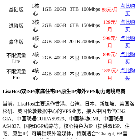
1核
点此购
1GB
20GB
3TB
100Mbps
基础版
88元/月
心
买
2核
129元/
点此购
2GB
40GB
6TB
150Mbps
进阶版
心
月
买
4核
599元/
点此购
4GB
80GB
20TB
200Mbps
豪华版
心
月
买
2核
899元/
点此购
不限流量
2GB
40GB
100Mbps
不限
Lite
心
月
买
4核
1899元/
点此购
不限流量
4GB
80GB
200Mbps
不限
Pro
心
月
买
LisaHost双ISP/家庭住宅IP/原生IP海外VPS助力跨境电商
当前，LisaHost主要运作香港、台湾、日本、新加坡、美国洛
杉矶、英国伦敦数据中心的VPS业务，接入中国电信CN2
GIA、中国联通CUII/AS9929、中国移动CMI、中国联通
AS4837、国际BGP线路等，核心特色为IP（提供双ISP、住
宅、原生IP）可解锁境外流媒体，特别适合“Chatgpt, FB营