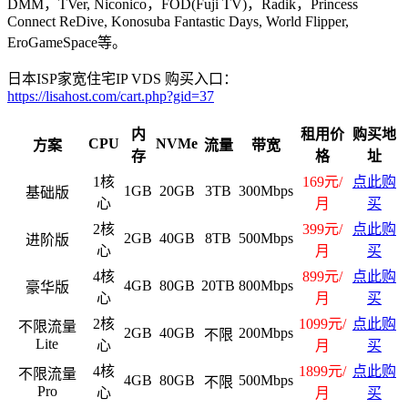
DMM，TVer, Niconico，FOD(Fuji TV)，Radik，Princess
Connect ReDive, Konosuba Fantastic Days, World Flipper,
EroGameSpace等。
日本ISP家宽住宅IP VDS 购买入口：
https://lisahost.com/cart.php?gid=37
内
租用价
购买地
CPU
NVMe
方案
流量
带宽
存
格
址
1核
169元/
点此购
1GB
20GB
3TB
300Mbps
基础版
心
月
买
2核
399元/
点此购
2GB
40GB
8TB
500Mbps
进阶版
心
月
买
4核
899元/
点此购
4GB
80GB
20TB
800Mbps
豪华版
心
月
买
2核
1099元/
点此购
不限流量
2GB
40GB
200Mbps
不限
Lite
心
月
买
4核
1899元/
点此购
不限流量
4GB
80GB
500Mbps
不限
Pro
心
月
买