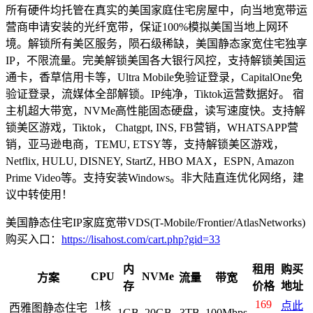
所有硬件均托管在真实的美国家庭住宅房屋中，向当地宽带运
营商申请安装的光纤宽带，保证100%模拟美国当地上网环
境。解锁所有美区服务，陨石级稀缺，美国静态家宽住宅独享
IP，不限流量。完美解锁美国各大银行风控，支持解锁美国运
通卡，香草信用卡等，Ultra Mobile免验证登录，CapitalOne免
验证登录，流媒体全部解锁。IP纯净，Tiktok运营数据好。 宿
主机超大带宽，NVMe高性能固态硬盘，读写速度快。支持解
锁美区游戏，Tiktok， Chatgpt, INS, FB营销，WHATSAPP营
销，亚马逊电商，TEMU, ETSY等，支持解锁美区游戏，
Netflix, HULU, DISNEY, StartZ, HBO MAX，ESPN, Amazon
Prime Video等。支持安装Windows。非大陆直连优化网络，建
议中转使用！
美国静态住宅IP家庭宽带VDS(T-Mobile/Frontier/AtlasNetworks)
购买入口：
https://lisahost.com/cart.php?gid=33
内
租用
购买
CPU
NVMe
方案
流量
带宽
存
价格
地址
169
1核
点此
西雅图静态住宅
1GB
20GB
3TB
100Mbps