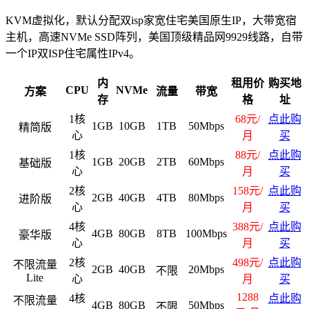
KVM虚拟化，默认分配双isp家宽住宅美国原生IP，大带宽宿
主机，高速NVMe SSD阵列，美国顶级精品网9929线路，自带
一个IP双ISP住宅属性IPv4。
内
租用价
购买地
CPU
NVMe
方案
流量
带宽
存
格
址
1核
68元/
点此购
1GB
10GB
1TB
50Mbps
精简版
心
月
买
1核
88元/
点此购
1GB
20GB
2TB
60Mbps
基础版
心
月
买
2核
158元/
点此购
2GB
40GB
4TB
80Mbps
进阶版
心
月
买
4核
388元/
点此购
4GB
80GB
8TB
100Mbps
豪华版
心
月
买
2核
498元/
点此购
不限流量
2GB
40GB
20Mbps
不限
Lite
心
月
买
1288
4核
点此购
不限流量
4GB
80GB
50Mbps
不限