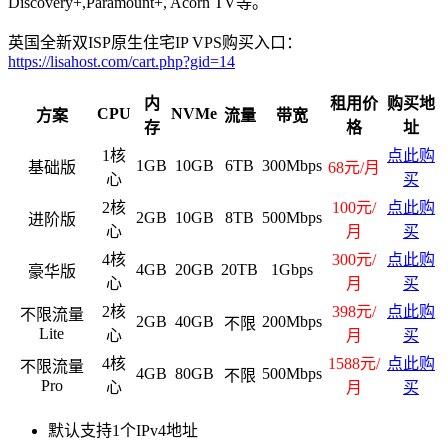
Discovery+,Paramount+, Acorn TV等。
英国全新双ISP原生住宅IP VPS购买入口：
https://lisahost.com/cart.php?gid=14
内
租用价
购买地
CPU
NVMe
方案
流量
带宽
存
格
址
1核
点此购
1GB
10GB
6TB
300Mbps
基础版
68元/月
心
买
2核
100元/
点此购
2GB
10GB
8TB
500Mbps
进阶版
心
月
买
4核
300元/
点此购
4GB
20GB
20TB
1Gbps
豪华版
心
月
买
2核
398元/
点此购
不限流量
2GB
40GB
200Mbps
不限
Lite
心
月
买
4核
1588元/
点此购
不限流量
4GB
80GB
500Mbps
不限
Pro
心
月
买
默认支持1个IPv4地址