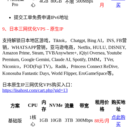
4GB
80GB
500Mbps
不限
Pro
心
月
买
提交工单免费申请IPv6地址
9、日本三网优化VPS – 原生IP
支持解锁日本地区游戏，Tiktok， Chatgpt, Bing AI，INS, FB营
销，WHATSAPP营销，亚马逊电商，Netflix, HULU, DISNEY,
Amazon Prime, Steam, TVBAnywhere+, iQiyi Oversea, Youtube
Premium, Google Gemini, Claude AI, Spotify, DMM，TVer,
Niconico，FOD(Fuji TV)，Radik，Princess Connect ReDive,
Konosuba Fantastic Days, World Flipper, EroGameSpace等。
日本原生IP三网优化VPS购买入口：
https://lisahost.com/cart.php?gid=13
内
租用价
购买地
CPU
NVMe
方案
流量
带宽
存
格
址
1核
点此购
1GB
10GB
3TB
300Mbps
基础版
88元/月
心
买