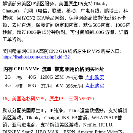
解锁部分美区IP锁区服务，美国原生IP(支持Tiktok，
Chatgpt)，六网（电信，联通，移动，广电有线，鹏博士，科
技网）回程CN2 GIA精品网络，保障网络高峰期低延迟不卡
顿，去程直连，保障访问稳定和防御，默认50G防御，100G内
秒解，超过100G后15分钟解封。可付费加到100G防御，详情
工单咨询。
美国精品网CERA高防CN2 GIA线路原生IP VPS购买入口：
https://lisahost.com/cart.php?gid=32
CPU
NVMe
内存
流量
带宽
租用价格
购买地址
2G
40G
1200G
25M
2核
256元/季
点此购买
4G
80G
50M
4核
3T/月
396元/月
点此购买
16、美国洛杉矶VPS，原生IP ，三网AS9929
默认分配美国原生IP，IP纯净，Tiktok运营数据好，支持解锁
美区游戏，Tiktok， Chatgpt, INS, FB营销，WHATSAPP营
销，亚马逊电商，支持解锁美区游戏，Netflix, HULU,
DISNEY, StartZ, HBO MAX，ESPN, Amazon Prime Video等。