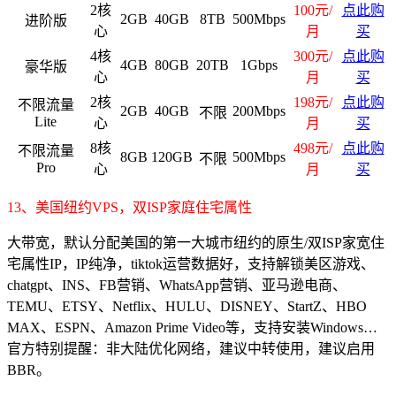
2核
100元/
点此购
2GB
40GB
8TB
500Mbps
进阶版
心
月
买
4核
300元/
点此购
4GB
80GB
20TB
1Gbps
豪华版
心
月
买
2核
198元/
点此购
不限流量
2GB
40GB
200Mbps
不限
Lite
心
月
买
8核
498元/
点此购
不限流量
8GB
120GB
500Mbps
不限
Pro
心
月
买
13、美国纽约VPS，双ISP家庭住宅属性
大带宽，默认分配美国的第一大城市纽约的原生/双ISP家宽住
宅属性IP，IP纯净，tiktok运营数据好，支持解锁美区游戏、
chatgpt、INS、FB营销、WhatsApp营销、亚马逊电商、
TEMU、ETSY、Netflix、HULU、DISNEY、StartZ、HBO
MAX、ESPN、Amazon Prime Video等，支持安装Windows…
官方特别提醒：非大陆优化网络，建议中转使用，建议启用
BBR。