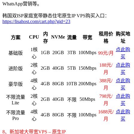
WhatsApp营销等。
韩国双ISP家庭宽带静态住宅原生IP VPS购买入口：
https://lisahost.com/cart.php?gid=23
内
租用价
购买地
CPU
NVMe
方案
流量
带宽
存
格
址
1核
点此购
1GB
20GB
3TB
100Mbps
基础版
99元/月
心
买
2核
188元/
点此购
2GB
40GB
5TB
150Mbps
进阶版
心
月
买
4核
388元/
点此购
4GB
80GB
10TB
200Mbps
豪华版
心
月
买
2核
798元/
点此购
不限流量
2GB
40GB
50Mbps
不限
Lite
心
月
买
4核
1688元/
点此购
不限流量
4GB
80GB
100Mbps
不限
Pro
心
月
买
8、新加坡大带宽VPS – 原生IP