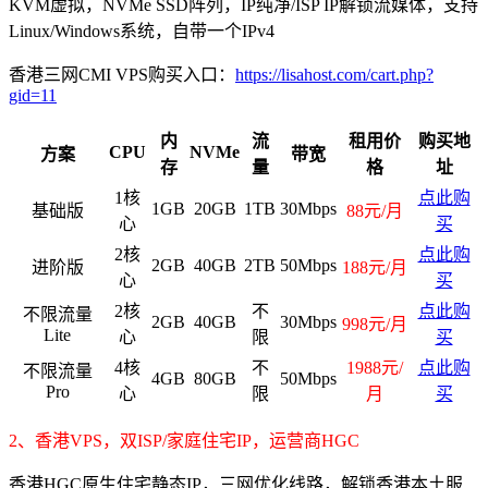
KVM虚拟，NVMe SSD阵列，IP纯净/ISP IP解锁流媒体，支持
Linux/Windows系统，自带一个IPv4
香港三网CMI VPS购买入口：
https://lisahost.com/cart.php?
gid=11
内
流
租用价
购买地
CPU
NVMe
方案
带宽
存
量
格
址
1核
点此购
1GB
20GB
1TB
30Mbps
基础版
88元/月
心
买
2核
点此购
2GB
40GB
2TB
50Mbps
进阶版
188元/月
心
买
2核
不
点此购
不限流量
2GB
40GB
30Mbps
998元/月
Lite
心
限
买
4核
不
1988元/
点此购
不限流量
4GB
80GB
50Mbps
Pro
心
限
月
买
2、香港VPS，双ISP/家庭住宅IP，运营商HGC
香港HGC原生住宅静态IP，三网优化线路，解锁香港本土服