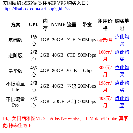
美国纽约双ISP家宽住宅IP VPS 购买入口：
https://lisahost.com/cart.php?gid=38
内
租用价
购买地
CPU
NVMe
方案
流量
带宽
存
格
址
1核
点此购
1GB
20GB
3TB
300Mbps
基础版
68元/月
心
买
2核
100元/
点此购
2GB
40GB
8TB
500Mbps
进阶版
心
月
买
4核
300元/
点此购
4GB
80GB
20TB
1Gbps
豪华版
心
月
买
2核
198元/
点此购
不限流量
2GB
40GB
200Mbps
不限
Lite
心
月
买
8核
498元/
点此购
不限流量
8GB
120GB
500Mbps
不限
Pro
心
月
买
14、美国西雅图VDS – Atlas Networks、
T-Mobile/Frontier
真家
宽/静态住宅IP