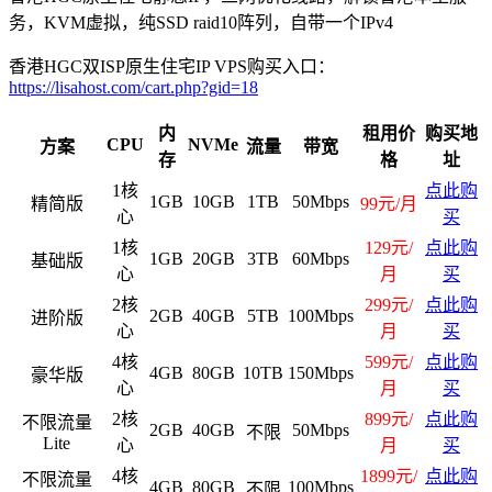
务，KVM虚拟，纯SSD raid10阵列，自带一个IPv4
香港HGC双ISP原生住宅IP VPS购买入口：
https://lisahost.com/cart.php?gid=18
内
租用价
购买地
CPU
NVMe
方案
流量
带宽
存
格
址
1核
点此购
1GB
10GB
1TB
50Mbps
精简版
99元/月
心
买
1核
129元/
点此购
1GB
20GB
3TB
60Mbps
基础版
心
月
买
2核
299元/
点此购
2GB
40GB
5TB
100Mbps
进阶版
心
月
买
4核
599元/
点此购
4GB
80GB
10TB
150Mbps
豪华版
心
月
买
2核
899元/
点此购
不限流量
2GB
40GB
50Mbps
不限
Lite
心
月
买
4核
1899元/
点此购
不限流量
4GB
80GB
100Mbps
不限