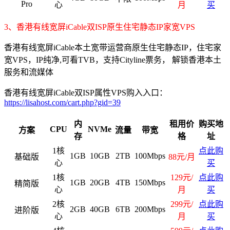
Pro
心
月
买
3、香港有线宽屏iCable双ISP原生住宅静态IP家宽VPS
香港有线宽屏iCable本土宽带运营商原生住宅静态IP，住宅家
宽VPS，IP纯净,可看TVB，支持Cityline票务， 解锁香港本土
服务和流媒体
香港有线宽屏iCable双ISP属性VPS购入入口：
https://lisahost.com/cart.php?gid=39
内
租用价
购买地
CPU
NVMe
方案
流量
带宽
存
格
址
1核
点此购
1GB
10GB
2TB
100Mbps
基础版
88元/月
心
买
1核
129元/
点此购
1GB
20GB
4TB
150Mbps
精简版
心
月
买
2核
299元/
点此购
2GB
40GB
6TB
200Mbps
进阶版
心
月
买