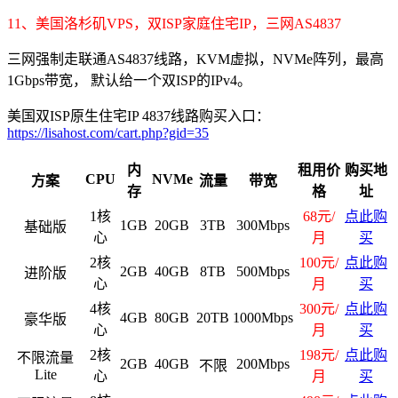
11、美国洛杉矶VPS，双ISP家庭住宅IP，三网AS4837
三网强制走联通AS4837线路，KVM虚拟，NVMe阵列，最高
1Gbps带宽， 默认给一个双ISP的IPv4。
美国双ISP原生住宅IP 4837线路购买入口：
https://lisahost.com/cart.php?gid=35
内
租用价
购买地
CPU
NVMe
方案
流量
带宽
存
格
址
1核
68元/
点此购
1GB
20GB
3TB
300Mbps
基础版
心
月
买
2核
100元/
点此购
2GB
40GB
8TB
500Mbps
进阶版
心
月
买
4核
300元/
点此购
4GB
80GB
20TB
1000Mbps
豪华版
心
月
买
2核
198元/
点此购
不限流量
2GB
40GB
200Mbps
不限
Lite
心
月
买