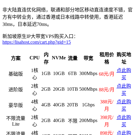
非大陆直连优化网络，联通和部分地区移动直连速度不错，官
方有中转业务，通过香港或日本线路中转使用，香港延迟
30ms，日本延迟70ms。
新加坡原生IP大带宽VPS购买入口：
https://lisahost.com/cart.php?gid=15
内
租用价
购买地
CPU
NVMe
方案
流量
带宽
存
格
址
1核
点此购
1GB
10GB
6TB
300Mbps
基础版
68元/月
心
买
2核
点此购
2GB
20GB
10TB
500Mbps
进阶版
88元/月
心
买
4核
388元/
点此购
4GB
40GB
20TB
1Gbps
豪华版
心
月
买
2核
398元/
点此购
不限流量
2GB
40GB
200Mbps
不限
Lite
心
月
买
4核
898元/
点此购
不限流量