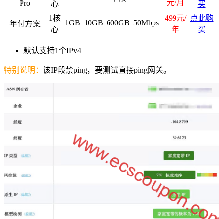
元/月
Pro
心
买
1核
499元/
点此购
1GB
10GB
600GB
50Mbps
年付方案
心
年
买
默认支持1个IPv4
特别说明：
该IP段禁ping，要测试直接ping网关。