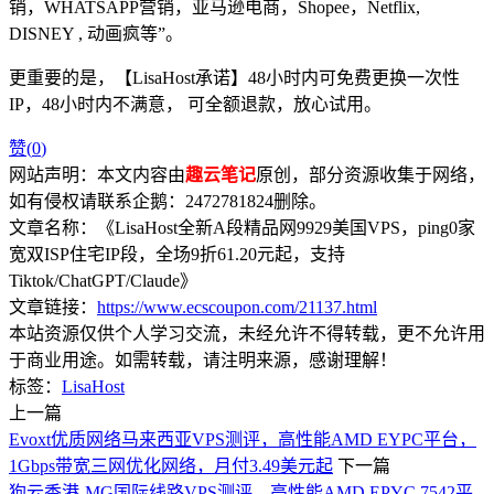
销，WHATSAPP营销，亚马逊电商，Shopee，Netflix,
DISNEY , 动画疯等”。
更重要的是，【LisaHost承诺】48小时内可免费更换一次性
IP，48小时内不满意， 可全额退款，放心试用。
赞(
0
)
网站声明：本文内容由
趣云笔记
原创，部分资源收集于网络，
如有侵权请联系企鹅：2472781824删除。
文章名称：《LisaHost全新A段精品网9929美国VPS，ping0家
宽双ISP住宅IP段，全场9折61.20元起，支持
Tiktok/ChatGPT/Claude》
文章链接：
https://www.ecscoupon.com/21137.html
本站资源仅供个人学习交流，未经允许不得转载，更不允许用
于商业用途。如需转载，请注明来源，感谢理解！
标签：
LisaHost
上一篇
Evoxt优质网络马来西亚VPS测评，高性能AMD EYPC平台，
1Gbps带宽三网优化网络，月付3.49美元起
下一篇
狗云香港-MG国际线路VPS测评，高性能AMD EPYC 7542平