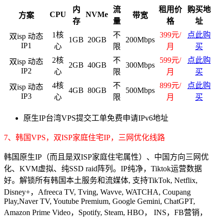
内
流
租用价
购买地
CPU
NVMe
方案
带宽
存
量
格
址
1核
不
399元/
点此购
双isp 动态
1GB
20GB
200Mbps
IP1
心
限
月
买
2核
不
599元/
点此购
双isp 动态
2GB
40GB
300Mbps
IP2
心
限
月
买
4核
不
899元/
点此购
双isp 动态
4GB
80GB
500Mbps
IP3
心
限
月
买
原生IP台湾VPS提交工单免费申请IPv6地址
7、韩国VPS，双ISP家庭住宅IP，三网优化线路
韩国原生IP（而且是双ISP家庭住宅属性）、中国方向三网优
化、KVM虚拟、纯SSD raid阵列。IP纯净，Tiktok运营数据
好。解锁所有韩国本土服务和流媒体, 支持TikTok, Netflix,
Disney+，Afreeca TV, Tving, Wavve, WATCHA, Coupang
Play,Naver TV, Youtube Premium, Google Gemini, ChatGPT,
Amazon Prime Video，Spotify, Steam, HBO， INS，FB营销，