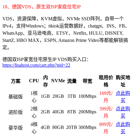
18、德国VDS，原生双ISP家庭住宅IP
VDS，资源保障，KVM虚拟，NVMe SSD阵列，自带一个
IPv4，支持Windows；tiktok运营数据好，chatgpt、INS、FB、
WhatsApp、亚马逊电商、ETSY、Netflix, HULU, DISNEY,
StartZ, HBO MAX，ESPN, Amazon Prime Video等都能解锁搞
定。
德国双ISP家宽住宅原生IP VDS购买入口：
https://lisahost.com/cart.php?gid=22
内
租用价
购买地
CPU
NVMe
方案
流量
带宽
存
格
址
1核
169元/
点此购
1GB
20GB
3TB
100Mbps
基础版
心
月
买
2核
399元/
点此购
2GB
40GB
8TB
200Mbps
进阶版
心
月
买
4核
899元/
点此购
4GB
80GB
20TB
300Mbps
豪华版
心
月
买