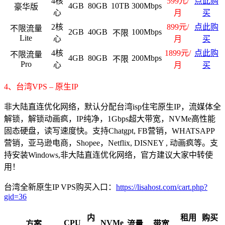
4核
599元/
点此购
4GB
80GB
10TB
300Mbps
豪华版
心
月
买
2核
899元/
点此购
不限流量
2GB
40GB
100Mbps
不限
Lite
心
月
买
4核
1899元/
点此购
不限流量
4GB
80GB
200Mbps
不限
Pro
心
月
买
4、台湾VPS – 原生IP
非大陆直连优化网络，默认分配台湾isp住宅原生IP，流媒体全
解锁，解锁动画疯，IP纯净，1Gbps超大带宽，NVMe高性能
固态硬盘，读写速度快。支持Chatgpt, FB营销，WHATSAPP
营销，亚马逊电商，Shopee，Netflix, DISNEY , 动画疯等。支
持安装Windows,非大陆直连优化网络，官方建议大家中转使
用！
台湾全新原生IP VPS购买入口：
https://lisahost.com/cart.php?
gid=36
内
租用
购买
CPU
NVMe
方案
流量
带宽