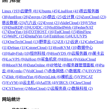
热门标签
Linux (193)
云硬件 (81)
Ubuntu (45)
LisaHost (41)
雨云服务器
(38)
JustHost (28)
Zgovps (26)
荫云 (25)
云计算 (23)
ZoroCloud (23)
慈云数据 (23)
六六云 (22)
Evoxt (21)
AkileCloud (19)
V5Net
(19)
DigiRDP (19)
UQIDC (19)
SoftShellWeb (18)
edgeNAT
(17)
DogYun (16)
TOTHOST (16)
TudCloud (15)
BitsFlow
(15)
WePC (15)
DigitalVirt (14)
TmhHost (14)
UUUVPS
(13)
OneTechCloud (13)
野草云 (12)
ZJI (12)
云途 (12)
CubeCloud
(11)
Debian (11)
CstoneCloud (11)
HostKVM (10)
数据中心
(10)
SaltyFish (10)
恒创科技 (9)
HostVDS (9)
云服务器 (9)
莱卡云
(9)
LocVPS (9)
JuHost (9)
鲨鱼机房 (9)
HHost (9)
AkkoCloud
(8)
MoonVM (8)
DataOnline (8)
IP地址 (8)
服务器管理面板 (8)
Pia
云 (8)
Kvmla (7)
VollCloud (7)
赤鱼网络 (7)
数据库 (7)
UFOVPS
(7)
Zlidc (6)
HostYun (6)
NovixLink (6)
裸机云 (5)
VPSCAT
(5)
YxVM (4)
云主机 (4)
AaITR (4)
VIRCS (3)
ClawCloud
(2)
CSTServer (2)
MoeCloud (2)
云服务商 (2)
数脉科技 (2)
网站统计