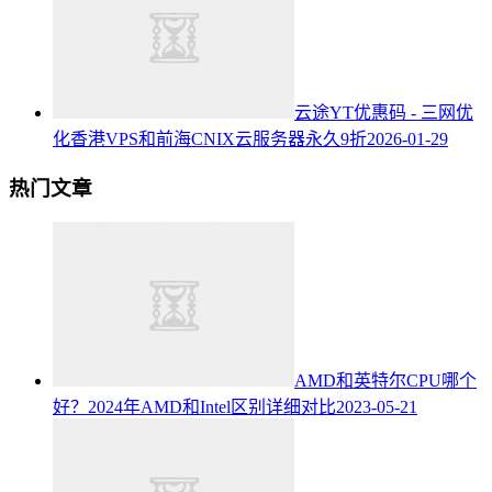
云途YT优惠码 - 三网优
化香港VPS和前海CNIX云服务器永久9折
2026-01-29
热门文章
AMD和英特尔CPU哪个
好？2024年AMD和Intel区别详细对比
2023-05-21