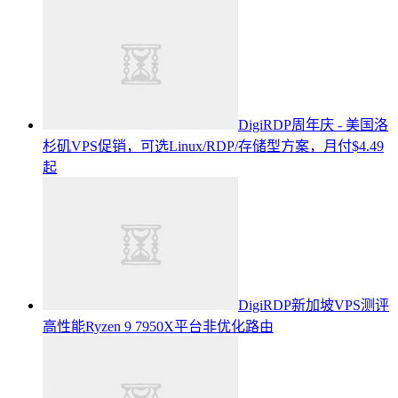
DigiRDP周年庆 - 美国洛
杉矶VPS促销，可选Linux/RDP/存储型方案，月付$4.49
起
DigiRDP新加坡VPS测评
高性能Ryzen 9 7950X平台非优化路由