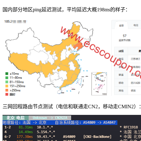
国内部分地区ping延迟测试，平均延迟大概198ms的样子：
三网回程路由节点测试（电信和联通走CN2，移动走CMIN2）