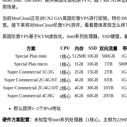
MoeCloud（lite.moe）提供英国伦敦机房VPS，超千
用场景。
当前MoeCloud正在对CN2 GIA英国伦敦VPS进行促销，特价399元/年起，套
宽。接下来将对MoeCloud伦敦VPS测评，看看整体表现怎么样
英国伦敦VPS基于KVM虚拟化，Intel系列处理器，SSD硬盘，
CPU
SSD
方案
内存
双向流量
带
Special Plan mini
512MB
10GB
500GB
1G
1核心
Special Plan micro
1GB
10GB
1TB
500
1核心
Super Commercial 1C/2G
2GB
15GB
2TB
1G
1核心
Super Commercial 2C/4G/6T
4GB
30GB
6TB
1G
2核心
Super Commercial 2C/4G/10T
4GB
30GB
10TB
1G
2核心
Super Commercial 4C/8G
8GB
60GB
20TB
1G
4核心
默认提供1~2个IPv4地址
硬件方案配置：
未知型号Intel系列处理器（1核心，主频为2299