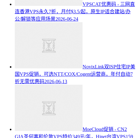
VPSCAT优惠码 - 三网直
连香港VPS永久7折，月付$3.5/起，原生IP适合建站/办
公/解锁等应用场景
2026-06-24
NovixLink双ISP住宅IP美
国VPS促销，可选NTT/COX/Cogent运营商，年付自动7
折无需优惠码
2026-06-13
MoeCloud促销 - CN2
GIA圣何塞和伦敦VPS特价349元/年，Hinet台湾VPS159