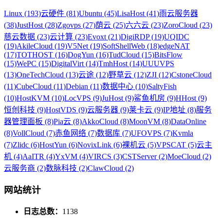
Linux (193)
云硬件 (81)
Ubuntu (45)
LisaHost (41)
雨云服务器
(38)
JustHost (28)
Zgovps (27)
荫云 (25)
六六云 (23)
ZoroCloud (23)
慈云数据 (23)
云计算 (23)
Evoxt (21)
DigiRDP (19)
UQIDC
(19)
AkileCloud (19)
V5Net (19)
SoftShellWeb (18)
edgeNAT
(17)
TOTHOST (16)
DogYun (16)
TudCloud (15)
BitsFlow
(15)
WePC (15)
DigitalVirt (14)
TmhHost (14)
UUUVPS
(13)
OneTechCloud (13)
云途 (12)
野草云 (12)
ZJI (12)
CstoneCloud
(11)
CubeCloud (11)
Debian (11)
数据中心 (10)
SaltyFish
(10)
HostKVM (10)
LocVPS (9)
JuHost (9)
鲨鱼机房 (9)
HHost (9)
恒创科技 (9)
HostVDS (9)
云服务器 (9)
莱卡云 (9)
IP地址 (8)
服务
器管理面板 (8)
Pia云 (8)
AkkoCloud (8)
MoonVM (8)
DataOnline
(8)
VollCloud (7)
赤鱼网络 (7)
数据库 (7)
UFOVPS (7)
Kvmla
(7)
Zlidc (6)
HostYun (6)
NovixLink (6)
裸机云 (5)
VPSCAT (5)
云主
机 (4)
AaITR (4)
YxVM (4)
VIRCS (3)
CSTServer (2)
MoeCloud (2)
云服务商 (2)
数脉科技 (2)
ClawCloud (2)
网站统计
日志总数：
1138