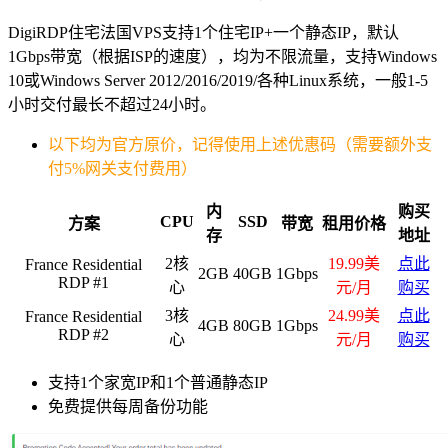
DigiRDP住宅法国VPS支持1个住宅IP+一个静态IP，默认
1Gbps带宽（根据ISP的速度），均为不限流量，支持Windows
10或Windows Server 2012/2016/2019/各种Linux系统，一般1-5
小时交付最长不超过24小时。
以下均为官方原价，记得使用上述优惠码（需要额外支
付5%网关支付费用）
内
购买
CPU
SSD
方案
带宽
租用价格
存
地址
2核
19.99美
点此
France Residential
2GB
40GB
1Gbps
RDP #1
心
元/月
购买
3核
24.99美
点此
France Residential
4GB
80GB
1Gbps
RDP #2
心
元/月
购买
支持1个家宽IP和1个普通静态IP
免费提供每周备份功能