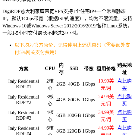
DigiRDP意大利家庭带宽VPS支持1个住宅IP+一个常规静态
IP，默认1Gbps带宽（根据ISP的速度），均为不限流量，支持
Windows 10或Windows Server 2012/2016/2019/各种Linux系统，
一般1-5小时交付最长不超过24小时。
以下均为官方原价，记得使用上述优惠码（需要额外支
付5%网关支付费用）
内
购买地
CPU
SSD
方案
带宽
租用价格
存
址
2核
19.99美
点此购
Italy Residential
2GB
40GB
1Gbps
RDP #1
心
元/月
买
3核
24.99美
点此购
Italy Residential
4GB
80GB
1Gbps
RDP #2
心
元/月
买
4核
34.99美
点此购
Italy Residential
6GB
100GB
1Gbps
RDP #3
心
元/月
买
6核
44.99美
点此购
Italy Residential
8GB
120GB
1Gbps
RDP #4