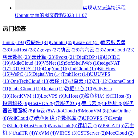
实现从Mac连接远程
Ubuntu桌面的图文教程
2023-11-07
热门标签
Linux (193)
云硬件 (81)
Ubuntu (45)
LisaHost (41)
雨云服务器
(38)
JustHost (28)
Zgovps (27)
荫云 (26)
六六云 (23)
ZoroCloud (23)
慈云数据 (23)
云计算 (23)
Evoxt (21)
DigiRDP (19)
UQIDC
(19)
AkileCloud (19)
V5Net (19)
SoftShellWeb (18)
edgeNAT
(17)
TOTHOST (16)
DogYun (16)
TudCloud (15)
BitsFlow
(15)
WePC (15)
DigitalVirt (14)
TmhHost (14)
UUUVPS
(13)
OneTechCloud (13)
云途 (12)
野草云 (12)
ZJI (12)
CstoneCloud
(11)
CubeCloud (11)
Debian (11)
数据中心 (10)
SaltyFish
(10)
HostKVM (10)
LocVPS (9)
JuHost (9)
鲨鱼机房 (9)
HHost (9)
恒创科技 (9)
HostVDS (9)
云服务器 (9)
莱卡云 (9)
IP地址 (8)
服务
器管理面板 (8)
Pia云 (8)
AkkoCloud (8)
MoonVM (8)
DataOnline
(8)
VollCloud (7)
赤鱼网络 (7)
数据库 (7)
UFOVPS (7)
Kvmla
(7)
Zlidc (6)
HostYun (6)
NovixLink (6)
裸机云 (5)
VPSCAT (5)
云主
机 (4)
AaITR (4)
YxVM (4)
VIRCS (3)
CSTServer (2)
MoeCloud (2)