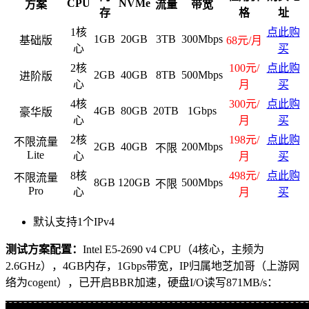
CPU
NVMe
方案
流量
带宽
存
格
址
1核
点此购
1GB
20GB
3TB
300Mbps
基础版
68元/月
心
买
2核
100元/
点此购
2GB
40GB
8TB
500Mbps
进阶版
心
月
买
4核
300元/
点此购
4GB
80GB
20TB
1Gbps
豪华版
心
月
买
2核
198元/
点此购
不限流量
2GB
40GB
200Mbps
不限
Lite
心
月
买
8核
498元/
点此购
不限流量
8GB
120GB
500Mbps
不限
Pro
心
月
买
默认支持1个IPv4
测试方案配置：
Intel E5-2690 v4 CPU（4核心，主频为
2.6GHz），4GB内存，1Gbps带宽，IP归属地芝加哥（上游网
络为cogent），已开启BBR加速，硬盘I/O读写871MB/s：