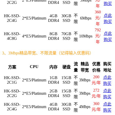
2*E5/Platinum
5Mbps
2C2G
DDR4
SSD
限
购买
年
360
不
点此
HK-SSD-
4GB
30GB
元/
2*E5/Platinum
6Mbps
2C4G
DDR4
SSD
限
购买
年
792
不
点此
HK-SSD-
8GB
70GB
元/
4*E5/Platinum
10Mbps
4C8G
DDR4
SSD
限
购买
年
3、3Mbps精品带宽、不限流量（记得输入优惠码）
流
精品
优惠
购买
CPU
方案
内存
硬盘
量
带宽
价格
地址
200
不
点此
HK-SSD-
1GB
15GB
2*E5/Platinum
3Mbps
2C1G
DDR4
SSD
元/年
限
购买
272
不
点此
HK-SSD-
2GB
15GB
2*E5/Platinum
3Mbps
2C2G
DDR4
SSD
元/年
限
购买
360
不
点此
HK-SSD-
4GB
30GB
2*E5/Platinum
4Mbps
2C4G
DDR4
SSD
元/年
限
购买