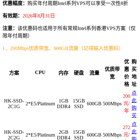
优惠幅度：
购买年付周期Intel系列VPS可以享受一次性8折
有效期：
2026年8月31日
注意：
该优惠码也适用于所有常规Intel系列香港VPS方案（仅
限年付周期）
1、200Mbps优质带宽、600GB流量（记得输入优惠码）
优
购
优质带
惠
买
CPU
方案
内存
硬盘
流量
宽
价
地
格
址
点
200
此
HK-SSD-
1GB
15GB
元/
2*E5/Platinum
600GB
500Mbps
2C1G
DDR4
SSD
购
年
买
点
272
此
HK-SSD-
2GB
15GB
元/
2*E5/Platinum
600GB
500Mbps
2C2G
DDR4
SSD
购