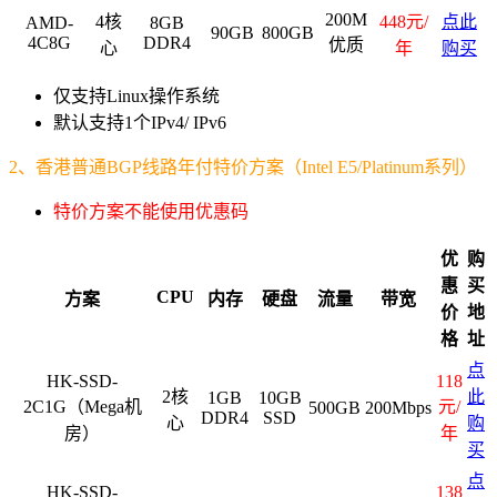
200M
4核
448元/
点此
AMD-
8GB
90GB
800GB
4C8G
DDR4
优质
心
年
购买
仅支持Linux操作系统
默认支持1个IPv4/ IPv6
2
、香港普通BGP线路年付特价方案（Intel E5/Platinum系列）
特价方案不能使用优惠码
优
购
惠
买
CPU
方案
内存
硬盘
流量
带宽
价
地
格
址
点
HK-SSD-
118
2核
此
1GB
10GB
2C1G（Mega机
元/
500GB
200Mbps
DDR4
SSD
心
购
房）
年
买
点
HK-SSD-
138