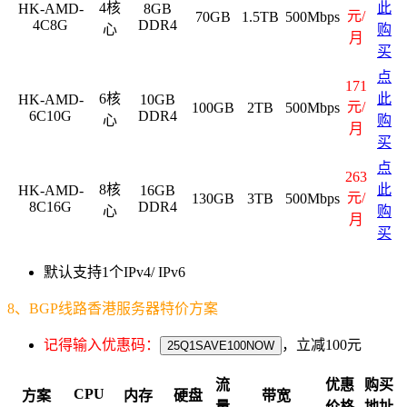
4核
此
HK-AMD-
8GB
元/
70GB
1.5TB
500Mbps
4C8G
DDR4
心
购
月
买
点
171
6核
此
HK-AMD-
10GB
元/
100GB
2TB
500Mbps
6C10G
DDR4
心
购
月
买
点
263
8核
此
HK-AMD-
16GB
元/
130GB
3TB
500Mbps
8C16G
DDR4
心
购
月
买
默认支持1个IPv4/ IPv6
8、BGP线路香港服务器特价方案
记得输入优惠码：
，立减100元
25Q1SAVE100NOW
流
优惠
购买
CPU
方案
内存
硬盘
带宽
量
价格
地址