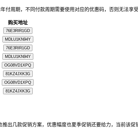
月付和年付周期，不同付款周期需要使用对应的优惠码，否则无法享
购买地址
76E3RIR1GD
月
MDLU1KN94Y
76E3RIR1GD
月
MDLU1KN94Y
OG08VD1XPQ
81KZ4JXK3G
OG08VD1XPQ
月
81KZ4JXK3G
iRDP也推出几款促销方案，优惠幅度也夏季促销还要给力，当前