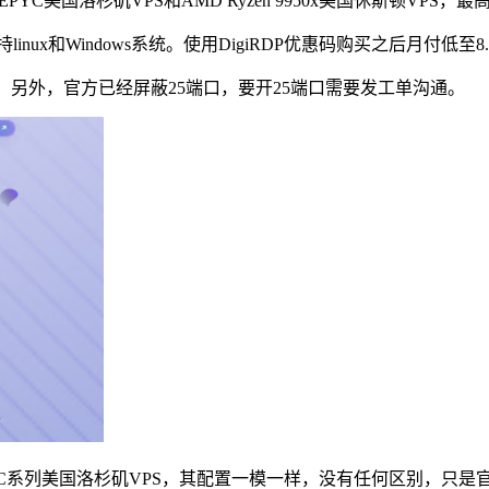
PYC美国洛杉矶VPS和AMD Ryzen 9950x美国休斯顿VPS
持linux和Windows系统。使用DigiRDP优惠码购买之后月付
小时。另外，官方已经屏蔽25端口，要开25端口需要发工单沟通。
”均为AMD EPYC系列美国洛杉矶VPS，其配置一模一样，没有任何区