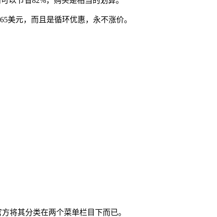
，最高可以节省82%，购买是相当的划算。
低至8.65美元，而且是循环优惠，永不涨价。
别，只是官方将其分类在两个菜单栏目下而已。