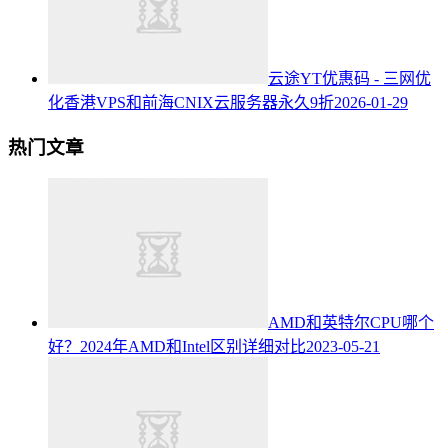
云途YT优惠码 - 三网优
化香港VPS和前海CNIX云服务器永久9折
2026-01-29
热门文章
AMD和英特尔CPU哪个
好？2024年AMD和Intel区别详细对比
2023-05-21