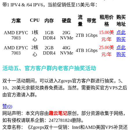
带1 IPV4 & /64 IPV6，当前促销低至15美元/年：
流
租用价
购买
CPU
方案
内存
硬盘
带宽
量
格
地址
1核
15.00美
点此
AMD EPYC
1GB
20G
2TB
1Gbps
7003
DDR4
NVMe
心
元/年
购买
2核
25.00美
点此
AMD EPYC
2GB
40G
4TB
1Gbps
7003
DDR4
NVMe
心
元/年
购买
活动五、官方客户群内老客户抽奖活动
双十一活动期间，可以进入Zgovps官方客户群进行抽奖，5、
10、20美元余额兑换券免费送。当然，需要购买官方VPS之后
由官方邀请入群。
赞(
0
)
网站声明：本文内容由
趣云笔记
原创，部分资源收集于网络，
如有侵权请联系企鹅：2472781824删除。
文章名称：《Zgovps双十一促销：Intel和AMD美国VPS补货还