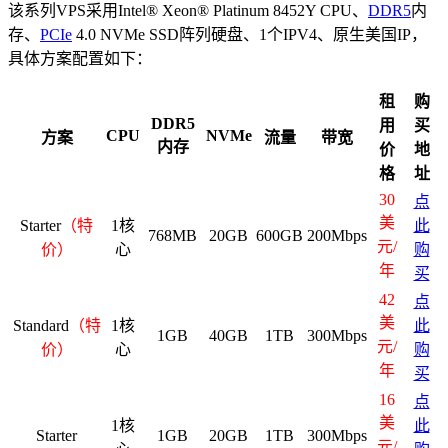
该系列VPS采用Intel® Xeon® Platinum 8452Y CPU、
DDR5
内
存、
PCIe
4.0 NVMe SSD阵列硬盘、1个IPV4、原生美国IP，
具体方案配置如下：
租
购
DDR5
用
买
CPU
NVMe
方案
流量
带宽
内存
价
地
格
址
30
点
美
Starter
（特
1核
此
768MB
20GB
600GB
200Mbps
元/
价）
心
购
年
买
42
点
美
Standard
（特
1核
此
1GB
40GB
1TB
300Mbps
元/
价）
心
购
年
买
16
点
美
1核
此
Starter
1GB
20GB
1TB
300Mbps
元/