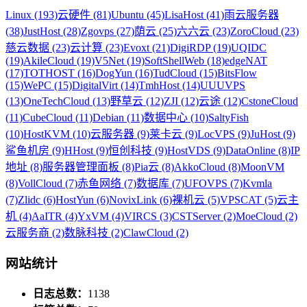
Linux (193)
云硬件 (81)
Ubuntu (45)
LisaHost (41)
雨云服务器
(38)
JustHost (28)
Zgovps (27)
荫云 (25)
六六云 (23)
ZoroCloud (23)
慈云数据 (23)
云计算 (23)
Evoxt (21)
DigiRDP (19)
UQIDC
(19)
AkileCloud (19)
V5Net (19)
SoftShellWeb (18)
edgeNAT
(17)
TOTHOST (16)
DogYun (16)
TudCloud (15)
BitsFlow
(15)
WePC (15)
DigitalVirt (14)
TmhHost (14)
UUUVPS
(13)
OneTechCloud (13)
野草云 (12)
ZJI (12)
云途 (12)
CstoneCloud
(11)
CubeCloud (11)
Debian (11)
数据中心 (10)
SaltyFish
(10)
HostKVM (10)
云服务器 (9)
莱卡云 (9)
LocVPS (9)
JuHost (9)
鲨鱼机房 (9)
HHost (9)
恒创科技 (9)
HostVDS (9)
DataOnline (8)
IP
地址 (8)
服务器管理面板 (8)
Pia云 (8)
AkkoCloud (8)
MoonVM
(8)
VollCloud (7)
赤鱼网络 (7)
数据库 (7)
UFOVPS (7)
Kvmla
(7)
Zlidc (6)
HostYun (6)
NovixLink (6)
裸机云 (5)
VPSCAT (5)
云主
机 (4)
AaITR (4)
YxVM (4)
VIRCS (3)
CSTServer (2)
MoeCloud (2)
云服务商 (2)
数脉科技 (2)
ClawCloud (2)
网站统计
日志总数：
1138