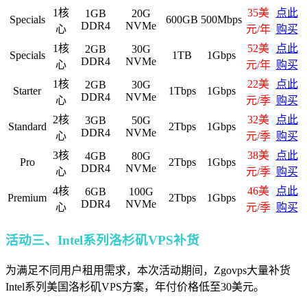
1核
35美
点此
1GB
20G
Specials
600GB
500Mbps
DDR4
NVMe
心
元/年
购买
1核
52美
点此
2GB
30G
Specials
1TB
1Gbps
DDR4
NVMe
心
元/年
购买
1核
22美
点此
2GB
30G
Starter
1Tbps
1Gbps
DDR4
NVMe
心
元/季
购买
2核
32美
点此
3GB
50G
Standard
2Tbps
1Gbps
DDR4
NVMe
心
元/季
购买
3核
38美
点此
4GB
80G
Pro
2Tbps
1Gbps
DDR4
NVMe
心
元/季
购买
4核
46美
点此
6GB
100G
Premium
2Tbps
1Gbps
DDR4
NVMe
心
元/季
购买
活动三、Intel系列洛杉矶VPS补货
为满足不同用户租用需求，本次活动期间，Zgovps大量补货
Intel系列美国洛杉矶VPS方案，年付价格低至30美元。