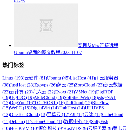
07-26
实现从Mac连接远程
Ubuntu桌面的图文教程
2023-11-07
热门标签
Linux (193)
云硬件 (81)
Ubuntu (45)
LisaHost (41)
雨云服务器
(38)
JustHost (28)
Zgovps (26)
荫云 (25)
ZoroCloud (23)
慈云数据
(23)
云计算 (23)
六六云 (22)
Evoxt (21)
V5Net (19)
DigiRDP
(19)
UQIDC (19)
AkileCloud (19)
SoftShellWeb (18)
edgeNAT
(17)
DogYun (16)
TOTHOST (16)
TudCloud (15)
BitsFlow
(15)
WePC (15)
DigitalVirt (14)
TmhHost (14)
UUUVPS
(13)
OneTechCloud (13)
野草云 (12)
ZJI (12)
云途 (12)
CubeCloud
(11)
Debian (11)
CstoneCloud (11)
数据中心 (10)
SaltyFish
(10)
HostKVM (10)
恒创科技 (9)
HostVDS (9)
云服务器 (9)
莱卡云