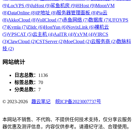
(9)
LocVPS (9)
JuHost (9)
鲨鱼机房 (9)
HHost (9)
MoonVM
(8)
DataOnline (8)
IP地址 (8)
服务器管理面板 (8)
Pia云
(8)
AkkoCloud (8)
VollCloud (7)
赤鱼网络 (7)
数据库 (7)
UFOVPS
(7)
Kvmla (7)
Zlidc (6)
HostYun (6)
NovixLink (6)
裸机云
(5)
VPSCAT (5)
云主机 (4)
AaITR (4)
YxVM (4)
VIRCS
(3)
ClawCloud (2)
CSTServer (2)
MoeCloud (2)
云服务商 (2)
数脉科
技 (2)
网站统计
日志总数：
1136
标签总数：
70
分类总数：
7
© 2023-2026
趣云笔记
皖ICP备2023007737号
本网站不销售、不代购、不提供任何技术支持，仅分享云服务
器优惠及测评信息，内容仅供参考。请遵纪守法、合理使用。