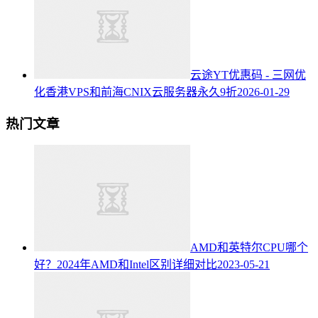
云途YT优惠码 - 三网优
化香港VPS和前海CNIX云服务器永久9折
2026-01-29
热门文章
AMD和英特尔CPU哪个
好？2024年AMD和Intel区别详细对比
2023-05-21