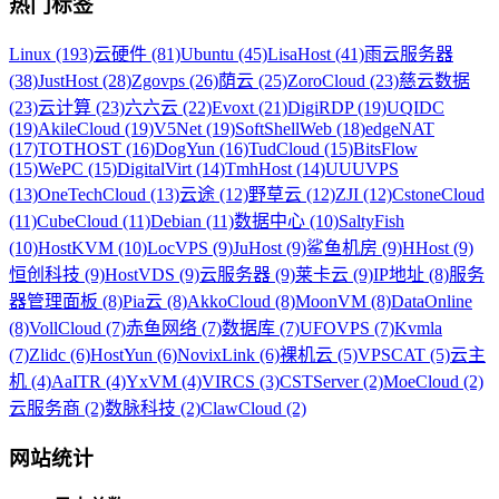
热门标签
Linux (193)
云硬件 (81)
Ubuntu (45)
LisaHost (41)
雨云服务器
(38)
JustHost (28)
Zgovps (26)
荫云 (25)
ZoroCloud (23)
慈云数据
(23)
云计算 (23)
六六云 (22)
Evoxt (21)
DigiRDP (19)
UQIDC
(19)
AkileCloud (19)
V5Net (19)
SoftShellWeb (18)
edgeNAT
(17)
TOTHOST (16)
DogYun (16)
TudCloud (15)
BitsFlow
(15)
WePC (15)
DigitalVirt (14)
TmhHost (14)
UUUVPS
(13)
OneTechCloud (13)
云途 (12)
野草云 (12)
ZJI (12)
CstoneCloud
(11)
CubeCloud (11)
Debian (11)
数据中心 (10)
SaltyFish
(10)
HostKVM (10)
LocVPS (9)
JuHost (9)
鲨鱼机房 (9)
HHost (9)
恒创科技 (9)
HostVDS (9)
云服务器 (9)
莱卡云 (9)
IP地址 (8)
服务
器管理面板 (8)
Pia云 (8)
AkkoCloud (8)
MoonVM (8)
DataOnline
(8)
VollCloud (7)
赤鱼网络 (7)
数据库 (7)
UFOVPS (7)
Kvmla
(7)
Zlidc (6)
HostYun (6)
NovixLink (6)
裸机云 (5)
VPSCAT (5)
云主
机 (4)
AaITR (4)
YxVM (4)
VIRCS (3)
CSTServer (2)
MoeCloud (2)
云服务商 (2)
数脉科技 (2)
ClawCloud (2)
网站统计