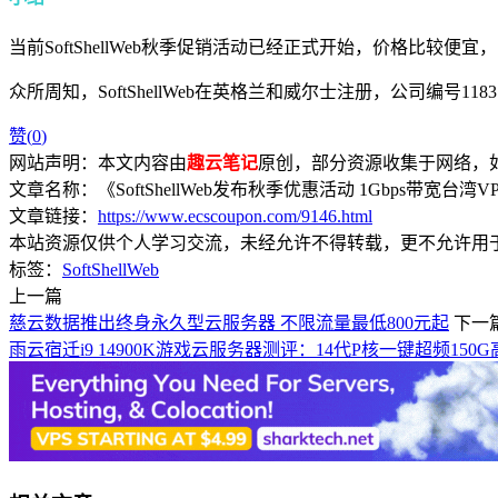
当前SoftShellWeb秋季促销活动已经正式开始，价格比
众所周知，SoftShellWeb在英格兰和威尔士注册，公司编号1183
赞(
0
)
网站声明：本文内容由
趣云笔记
原创，部分资源收集于网络，如有
文章名称：《SoftShellWeb发布秋季优惠活动 1Gbps带宽台湾V
文章链接：
https://www.ecscoupon.com/9146.html
本站资源仅供个人学习交流，未经允许不得转载，更不允许用
标签：
SoftShellWeb
上一篇
慈云数据推出终身永久型云服务器 不限流量最低800元起
下一
雨云宿迁i9 14900K游戏云服务器测评：14代P核一键超频150