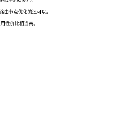
低至9.95美元。
整体路由节点优化的还可以。
系统，租用性价比相当高。