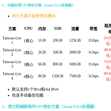
5、中国台湾VPS特价方案（Xeon E5v2处理器）
特价方案不能使用优惠码
租
CPU
SSD
方案
内存
流量
带宽
24.
Taiwan-Let-
1GB
20GB
125GB
1Gbps
1核心
1
元
49.
Taiwan-Let-
2GB
50GB
300GB
1Gbps
2核心
2
元
74.
Taiwan-Let-
6GB
80GB
500GB
1Gbps
3核心
3
元
99.
Taiwan-Let-
8GB
120GB
750GB
1Gbps
4核心
4
元
默认支持1个IPv4和/64 IPv6
包含手动备份功能
5、荷兰阿姆斯特丹VPS特价方案（Xeon E5v2处理器）