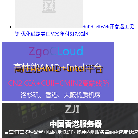
SoftShellWeb开春返工促
销 优化线路美国VPS年付$17.95起