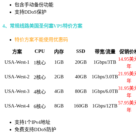
包含手动备份功能
支持DDoS保护
4、常规线路美国圣何塞VPS特价方案
特价方案不能使用优惠码
CPU
SSD
方案
内存
带宽/流量
促销价
14.95美
USA-West-1
1GB
20GB
1Gbps/3TB
1核心
年
21.95美
USA-West-2
2GB
40GB
1Gbps/3.0TB
2核心
年
31.95美
USA-West-3
4GB
80GB
1Gbps/6.0TB
4核心
年
57.95美
USA-West-4
8GB
160GB
1Gbps/12TB
6核心
年
支持1个IPv4地址
免费支持DDoS防护