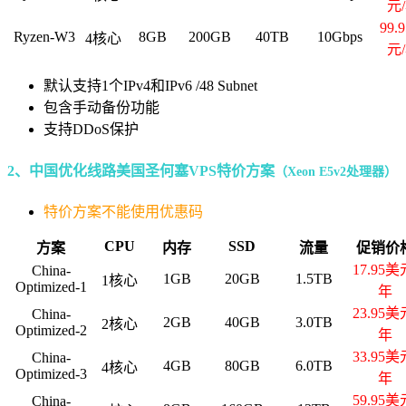
元
99.
Ryzen-W3
8GB
200GB
40TB
10Gbps
4核心
元
默认支持1个IPv4和IPv6 /48 Subnet
包含手动备份功能
支持DDoS保护
2、中国优化线路美国圣何塞VPS特价方案
（Xeon E5v2处理器）
特价方案不能使用优惠码
CPU
SSD
方案
内存
流量
促销价
17.95美
China-
1GB
20GB
1.5TB
1核心
Optimized-1
年
23.95美
China-
2GB
40GB
3.0TB
2核心
Optimized-2
年
33.95美
China-
4GB
80GB
6.0TB
4核心
Optimized-3
年
59.95美
China-