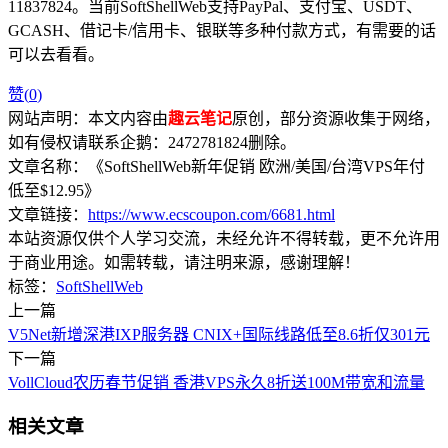
11837824。当前SoftShellWeb支持PayPal、支付宝、USDT、
GCASH、借记卡/信用卡、银联等多种付款方式，有需要的话
可以去看看。
赞(
0
)
网站声明：本文内容由
趣云笔记
原创，部分资源收集于网络，
如有侵权请联系企鹅：2472781824删除。
文章名称：《SoftShellWeb新年促销 欧洲/美国/台湾VPS年付
低至$12.95》
文章链接：
https://www.ecscoupon.com/6681.html
本站资源仅供个人学习交流，未经允许不得转载，更不允许用
于商业用途。如需转载，请注明来源，感谢理解！
标签：
SoftShellWeb
上一篇
V5Net新增深港IXP服务器 CNIX+国际线路低至8.6折仅301元
下一篇
VollCloud农历春节促销 香港VPS永久8折送100M带宽和流量
相关文章