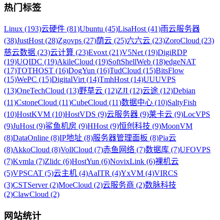
热门标签
Linux (193)
云硬件 (81)
Ubuntu (45)
LisaHost (41)
雨云服务器
(38)
JustHost (28)
Zgovps (27)
荫云 (25)
六六云 (23)
ZoroCloud (23)
慈云数据 (23)
云计算 (23)
Evoxt (21)
V5Net (19)
DigiRDP
(19)
UQIDC (19)
AkileCloud (19)
SoftShellWeb (18)
edgeNAT
(17)
TOTHOST (16)
DogYun (16)
TudCloud (15)
BitsFlow
(15)
WePC (15)
DigitalVirt (14)
TmhHost (14)
UUUVPS
(13)
OneTechCloud (13)
野草云 (12)
ZJI (12)
云途 (12)
Debian
(11)
CstoneCloud (11)
CubeCloud (11)
数据中心 (10)
SaltyFish
(10)
HostKVM (10)
HostVDS (9)
云服务器 (9)
莱卡云 (9)
LocVPS
(9)
JuHost (9)
鲨鱼机房 (9)
HHost (9)
恒创科技 (9)
MoonVM
(8)
DataOnline (8)
IP地址 (8)
服务器管理面板 (8)
Pia云
(8)
AkkoCloud (8)
VollCloud (7)
赤鱼网络 (7)
数据库 (7)
UFOVPS
(7)
Kvmla (7)
Zlidc (6)
HostYun (6)
NovixLink (6)
裸机云
(5)
VPSCAT (5)
云主机 (4)
AaITR (4)
YxVM (4)
VIRCS
(3)
CSTServer (2)
MoeCloud (2)
云服务商 (2)
数脉科技
(2)
ClawCloud (2)
网站统计