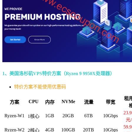
1、美国洛杉矶VPS特价方案（Ryzen 9 9950X处理器）
特价方案不能使用优惠码
租
CPU
NVMe
方案
内存
流量
带宽
23.
Ryzen-W1
1GB
20GB
6TB
10Gbps
1核心
元
59.
Ryzen-W2
4GB
100GB
20TB
10Gbps
2核心