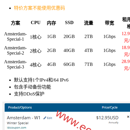
特价方案不能使用优惠码
租
CPU
SSD
方案
内存
流量
带宽
12.
Amsterdam-
1GB
20GB
2TB
1Gbps
1核心
Special-1
元
18.
Amsterdam-
2GB
40GB
4TB
1Gbps
2核心
Special-2
元
28.
Amsterdam-
4GB
60GB
7TB
1Gbps
4核心
Special-3
元
默认支持1个IPv4和/64 IPv6
包含手动备份功能
支持DDoS保护