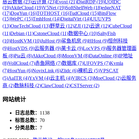
慈云数据 (23)
云计算 (23)
Evoxt (21)
DigiRDP (19)
UQIDC
(19)
AkileCloud (19)
V5Net (19)
SoftShellWeb (18)
edgeNAT
(17)
DogYun (16)
TOTHOST (16)
TudCloud (15)
BitsFlow
(15)
WePC (15)
TmhHost (14)
DigitalVirt (14)
UUUVPS
(13)
OneTechCloud (13)
野草云 (12)
ZJI (12)
云途 (12)
CubeCloud
(11)
Debian (11)
CstoneCloud (11)
数据中心 (10)
SaltyFish
(10)
HostKVM (10)
JuHost (9)
鲨鱼机房 (9)
HHost (9)
恒创科技
(9)
HostVDS (9)
云服务器 (9)
莱卡云 (9)
LocVPS (9)
服务器管理面
板 (8)
Pia云 (8)
AkkoCloud (8)
MoonVM (8)
DataOnline (8)
IP地址
(8)
VollCloud (7)
赤鱼网络 (7)
数据库 (7)
UFOVPS (7)
Kvmla
(7)
HostYun (6)
NovixLink (6)
Zlidc (6)
裸机云 (5)
VPSCAT
(5)
AaITR (4)
YxVM (4)
云主机 (4)
VIRCS (3)
MoeCloud (2)
云服务
商 (2)
数脉科技 (2)
ClawCloud (2)
CSTServer (2)
网站统计
日志总数：
1138
标签总数：
70
分类总数：
7