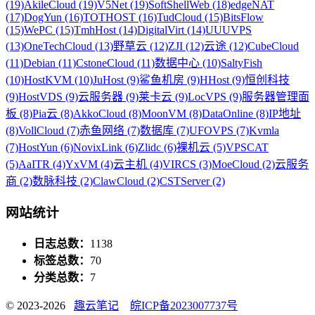
(19)
AkileCloud (19)
V5Net (19)
SoftShellWeb (18)
edgeNAT
(17)
DogYun (16)
TOTHOST (16)
TudCloud (15)
BitsFlow
(15)
WePC (15)
TmhHost (14)
DigitalVirt (14)
UUUVPS
(13)
OneTechCloud (13)
野草云 (12)
ZJI (12)
云途 (12)
CubeCloud
(11)
Debian (11)
CstoneCloud (11)
数据中心 (10)
SaltyFish
(10)
HostKVM (10)
JuHost (9)
鲨鱼机房 (9)
HHost (9)
恒创科技
(9)
HostVDS (9)
云服务器 (9)
莱卡云 (9)
LocVPS (9)
服务器管理面
板 (8)
Pia云 (8)
AkkoCloud (8)
MoonVM (8)
DataOnline (8)
IP地址
(8)
VollCloud (7)
赤鱼网络 (7)
数据库 (7)
UFOVPS (7)
Kvmla
(7)
HostYun (6)
NovixLink (6)
Zlidc (6)
裸机云 (5)
VPSCAT
(5)
AaITR (4)
YxVM (4)
云主机 (4)
VIRCS (3)
MoeCloud (2)
云服务
商 (2)
数脉科技 (2)
ClawCloud (2)
CSTServer (2)
网站统计
日志总数：
1138
标签总数：
70
分类总数：
7
© 2023-2026
趣云笔记
皖ICP备2023007737号