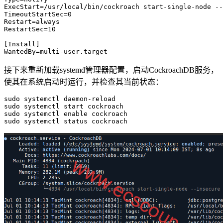
ExecStart=/usr/local/bin/cockroach start-single-node --
TimeoutStartSec=0

Restart=always

RestartSec=10

[Install]

WantedBy=multi-user.target
接下来重新加载systemd管理器配置，启动CockroachDB服务，
使其在系统启动时运行，并检查其当前状态：
sudo systemctl daemon-reload

sudo systemctl start cockroach

sudo systemctl enable cockroach

sudo systemctl status cockroach