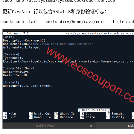
sudo nano /etc/systemd/system/cockroach.service
更新
行以包含SSL/TLS和身份验证标志：
ExecStart
cockroach start --certs-dir=/home/ravi/cert --listen-ad