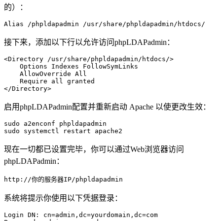
的）：
Alias /phpldapadmin /usr/share/phpldapadmin/htdocs/
接下来，添加以下行以允许访问phpLDAPadmin：
<Directory /usr/share/phpldapadmin/htdocs/>

    Options Indexes FollowSymLinks

    AllowOverride All

    Require all granted

</Directory>
启用phpLDAPadmin配置并重新启动 Apache 以使更改生效：
sudo a2enconf phpldapadmin

sudo systemctl restart apache2
现在一切都已设置完毕，你可以通过Web浏览器访问
phpLDAPadmin：
系统将提示你使用以下凭据登录：
Login DN: cn=admin,dc=yourdomain,dc=com
