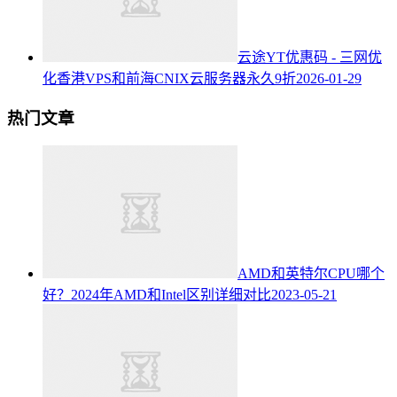
云途YT优惠码 - 三网优
化香港VPS和前海CNIX云服务器永久9折
2026-01-29
热门文章
AMD和英特尔CPU哪个
好？2024年AMD和Intel区别详细对比
2023-05-21