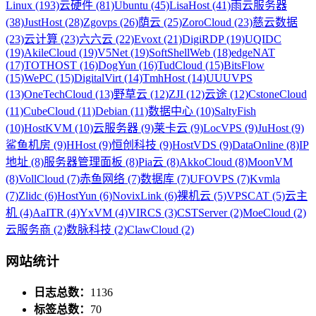
Linux (193)
云硬件 (81)
Ubuntu (45)
LisaHost (41)
雨云服务器
(38)
JustHost (28)
Zgovps (26)
荫云 (25)
ZoroCloud (23)
慈云数据
(23)
云计算 (23)
六六云 (22)
Evoxt (21)
DigiRDP (19)
UQIDC
(19)
AkileCloud (19)
V5Net (19)
SoftShellWeb (18)
edgeNAT
(17)
TOTHOST (16)
DogYun (16)
TudCloud (15)
BitsFlow
(15)
WePC (15)
DigitalVirt (14)
TmhHost (14)
UUUVPS
(13)
OneTechCloud (13)
野草云 (12)
ZJI (12)
云途 (12)
CstoneCloud
(11)
CubeCloud (11)
Debian (11)
数据中心 (10)
SaltyFish
(10)
HostKVM (10)
云服务器 (9)
莱卡云 (9)
LocVPS (9)
JuHost (9)
鲨鱼机房 (9)
HHost (9)
恒创科技 (9)
HostVDS (9)
DataOnline (8)
IP
地址 (8)
服务器管理面板 (8)
Pia云 (8)
AkkoCloud (8)
MoonVM
(8)
VollCloud (7)
赤鱼网络 (7)
数据库 (7)
UFOVPS (7)
Kvmla
(7)
Zlidc (6)
HostYun (6)
NovixLink (6)
裸机云 (5)
VPSCAT (5)
云主
机 (4)
AaITR (4)
YxVM (4)
VIRCS (3)
CSTServer (2)
MoeCloud (2)
云服务商 (2)
数脉科技 (2)
ClawCloud (2)
网站统计
日志总数：
1136
标签总数：
70