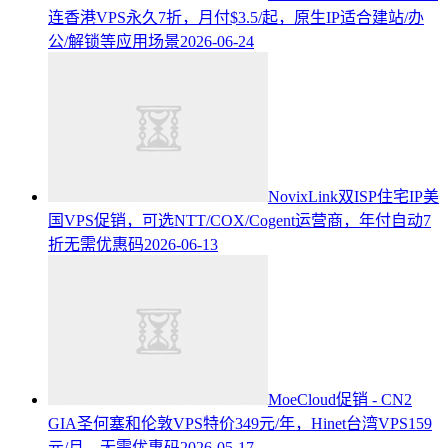
连香港VPS永久7折，月付$3.5/起，原生IP适合建站/办
公/解锁等应用场景
2026-06-24
NovixLink双ISP住宅IP美
国VPS促销，可选NTT/COX/Cogent运营商，年付自动7
折无需优惠码
2026-06-13
MoeCloud促销 - CN2
GIA圣何塞和伦敦VPS特价349元/年，Hinet台湾VPS159
元/月，无需优惠码
2026-05-17