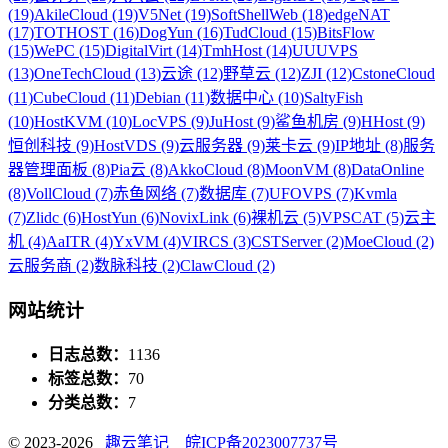
(19)
AkileCloud (19)
V5Net (19)
SoftShellWeb (18)
edgeNAT
(17)
TOTHOST (16)
DogYun (16)
TudCloud (15)
BitsFlow
(15)
WePC (15)
DigitalVirt (14)
TmhHost (14)
UUUVPS
(13)
OneTechCloud (13)
云途 (12)
野草云 (12)
ZJI (12)
CstoneCloud
(11)
CubeCloud (11)
Debian (11)
数据中心 (10)
SaltyFish
(10)
HostKVM (10)
LocVPS (9)
JuHost (9)
鲨鱼机房 (9)
HHost (9)
恒创科技 (9)
HostVDS (9)
云服务器 (9)
莱卡云 (9)
IP地址 (8)
服务
器管理面板 (8)
Pia云 (8)
AkkoCloud (8)
MoonVM (8)
DataOnline
(8)
VollCloud (7)
赤鱼网络 (7)
数据库 (7)
UFOVPS (7)
Kvmla
(7)
Zlidc (6)
HostYun (6)
NovixLink (6)
裸机云 (5)
VPSCAT (5)
云主
机 (4)
AaITR (4)
YxVM (4)
VIRCS (3)
CSTServer (2)
MoeCloud (2)
云服务商 (2)
数脉科技 (2)
ClawCloud (2)
网站统计
日志总数：
1136
标签总数：
70
分类总数：
7
© 2023-2026
趣云笔记
皖ICP备2023007737号