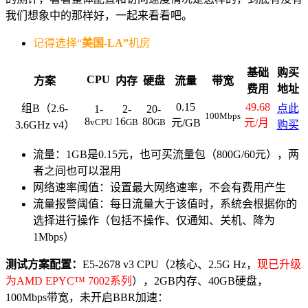
我们想象中的那样好，一起来看看吧。
记得选择“
美国-LA”
机房
基础
购买
CPU
方案
内存
硬盘
流量
带宽
费用
地址
0.15
49.68
组B（2.6-
点此
1-
2-
20-
100Mbps
8
16
80
vCPU
GB
GB
元/GB
元/月
3.6GHz v4）
购买
流量：1GB是0.15元，也可买流量包（800G/60元），两
者之间也可以混用
网络速率阈值：设置最大网络速率，不会有费用产生
流量报警阈值：每日流量大于该值时，系统会根据你的
选择进行操作（包括不操作、仅通知、关机、降为
1Mbps）
测试方案配置：
E5-2678 v3 CPU（2核心、2.5G Hz，
现已升级
为AMD EPYC™ 7002系列
），2GB内存、40GB硬盘，
100Mbps带宽，未开启BBR加速：