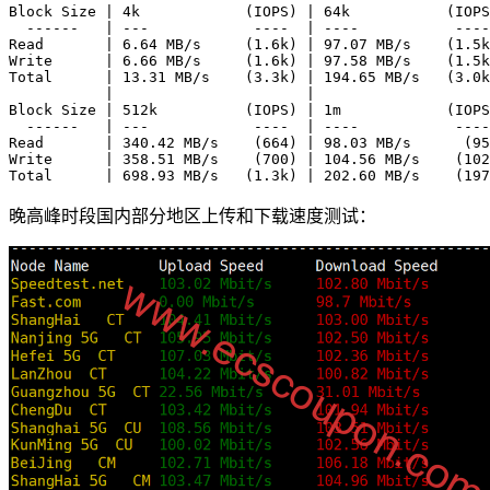
Block Size | 4k            (IOPS) | 64k           (IOPS
  ------   | ---            ----  | ----           ----
Read       | 6.64 MB/s     (1.6k) | 97.07 MB/s    (1.5k
Write      | 6.66 MB/s     (1.6k) | 97.58 MB/s    (1.5k
Total      | 13.31 MB/s    (3.3k) | 194.65 MB/s   (3.0k
           |                      |                    
Block Size | 512k          (IOPS) | 1m            (IOPS
  ------   | ---            ----  | ----           ----
Read       | 340.42 MB/s    (664) | 98.03 MB/s      (95
Write      | 358.51 MB/s    (700) | 104.56 MB/s    (102
晚高峰时段国内部分地区上传和下载速度测试：