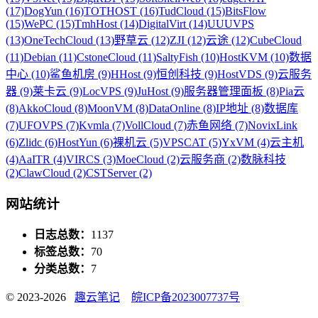
(17)
DogYun (16)
TOTHOST (16)
TudCloud (15)
BitsFlow
(15)
WePC (15)
TmhHost (14)
DigitalVirt (14)
UUUVPS
(13)
OneTechCloud (13)
野草云 (12)
ZJI (12)
云途 (12)
CubeCloud
(11)
Debian (11)
CstoneCloud (11)
SaltyFish (10)
HostKVM (10)
数据
中心 (10)
鲨鱼机房 (9)
HHost (9)
恒创科技 (9)
HostVDS (9)
云服务
器 (9)
莱卡云 (9)
LocVPS (9)
JuHost (9)
服务器管理面板 (8)
Pia云
(8)
AkkoCloud (8)
MoonVM (8)
DataOnline (8)
IP地址 (8)
数据库
(7)
UFOVPS (7)
Kvmla (7)
VollCloud (7)
赤鱼网络 (7)
NovixLink
(6)
Zlidc (6)
HostYun (6)
裸机云 (5)
VPSCAT (5)
YxVM (4)
云主机
(4)
AaITR (4)
VIRCS (3)
MoeCloud (2)
云服务商 (2)
数脉科技
(2)
ClawCloud (2)
CSTServer (2)
网站统计
日志总数：
1137
标签总数：
70
分类总数：
7
© 2023-2026
趣云笔记
皖ICP备2023007737号