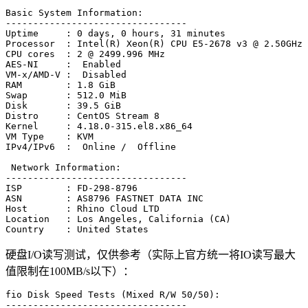
Basic System Information:

---------------------------------

Uptime     : 0 days, 0 hours, 31 minutes

Processor  : Intel(R) Xeon(R) CPU E5-2678 v3 @ 2.50GHz

CPU cores  : 2 @ 2499.996 MHz

AES-NI     :  Enabled

VM-x/AMD-V :  Disabled

RAM        : 1.8 GiB

Swap       : 512.0 MiB

Disk       : 39.5 GiB

Distro     : CentOS Stream 8

Kernel     : 4.18.0-315.el8.x86_64

VM Type    : KVM

IPv4/IPv6  :  Online /  Offline

 Network Information:

---------------------------------

ISP        : FD-298-8796

ASN        : AS8796 FASTNET DATA INC

Host       : Rhino Cloud LTD

Location   : Los Angeles, California (CA)

硬盘I/O读写测试，仅供参考（实际上官方统一将IO读写最大
值限制在100MB/s以下）：
fio Disk Speed Tests (Mixed R/W 50/50):

---------------------------------
