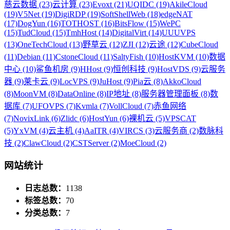
慈云数据 (23)
云计算 (23)
Evoxt (21)
UQIDC (19)
AkileCloud
(19)
V5Net (19)
DigiRDP (19)
SoftShellWeb (18)
edgeNAT
(17)
DogYun (16)
TOTHOST (16)
BitsFlow (15)
WePC
(15)
TudCloud (15)
TmhHost (14)
DigitalVirt (14)
UUUVPS
(13)
OneTechCloud (13)
野草云 (12)
ZJI (12)
云途 (12)
CubeCloud
(11)
Debian (11)
CstoneCloud (11)
SaltyFish (10)
HostKVM (10)
数据
中心 (10)
鲨鱼机房 (9)
HHost (9)
恒创科技 (9)
HostVDS (9)
云服务
器 (9)
莱卡云 (9)
LocVPS (9)
JuHost (9)
Pia云 (8)
AkkoCloud
(8)
MoonVM (8)
DataOnline (8)
IP地址 (8)
服务器管理面板 (8)
数
据库 (7)
UFOVPS (7)
Kvmla (7)
VollCloud (7)
赤鱼网络
(7)
NovixLink (6)
Zlidc (6)
HostYun (6)
裸机云 (5)
VPSCAT
(5)
YxVM (4)
云主机 (4)
AaITR (4)
VIRCS (3)
云服务商 (2)
数脉科
技 (2)
ClawCloud (2)
CSTServer (2)
MoeCloud (2)
网站统计
日志总数：
1138
标签总数：
70
分类总数：
7