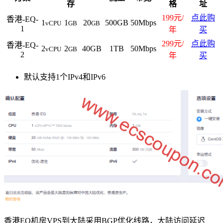
存
格
址
199元/
点此购
香港-EQ-
1
1
20
500GB
50Mbps
vCPU
GB
GB
1
年
买
299元/
点此购
香港-EQ-
2
2
40GB
1TB
50Mbps
vCPU
GB
2
年
买
默认支持1个IPv4和IPv6
香港EQ机房VPS到大陆采用BGP优化线路，大陆访问延迟