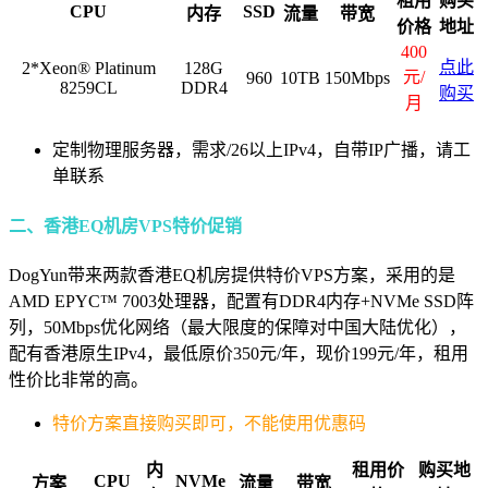
租用
购买
CPU
SSD
内存
流量
带宽
价格
地址
400
点此
2*Xeon® Platinum
128G
元/
960
10TB
150Mbps
8259CL
DDR4
购买
月
定制物理服务器，需求/26以上IPv4，自带IP广播，请工
单联系
二、香港EQ机房VPS特价促销
DogYun带来两款香港EQ机房提供特价VPS方案，采用的是
AMD EPYC™ 7003处理器，配置有DDR4内存+NVMe SSD阵
列，50Mbps优化网络（最大限度的保障对中国大陆优化），
配有香港原生IPv4，最低原价350元/年，现价199元/年，租用
性价比非常的高。
特价方案直接购买即可，不能使用优惠码
内
租用价
购买地
CPU
NVMe
方案
流量
带宽