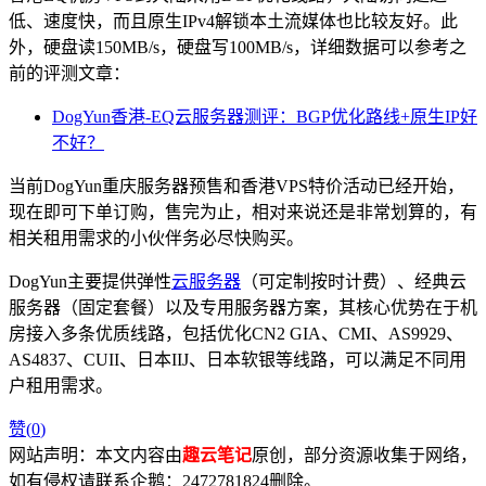
低、速度快，而且原生IPv4解锁本土流媒体也比较友好。此
外，硬盘读150MB/s，硬盘写100MB/s，详细数据可以参考之
前的评测文章：
DogYun香港-EQ云服务器测评：BGP优化路线+原生IP好
不好？
当前DogYun重庆服务器预售和香港VPS特价活动已经开始，
现在即可下单订购，售完为止，相对来说还是非常划算的，有
相关租用需求的小伙伴务必尽快购买。
DogYun主要提供弹性
云服务器
（可定制按时计费）、经典云
服务器（固定套餐）以及专用服务器方案，其核心优势在于机
房接入多条优质线路，包括优化CN2 GIA、CMI、AS9929、
AS4837、CUII、日本IIJ、日本软银等线路，可以满足不同用
户租用需求。
赞(
0
)
网站声明：本文内容由
趣云笔记
原创，部分资源收集于网络，
如有侵权请联系企鹅：2472781824删除。