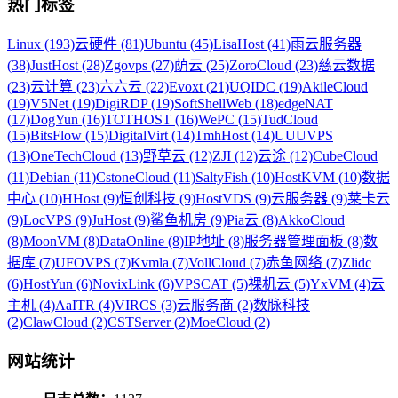
热门标签
Linux (193)
云硬件 (81)
Ubuntu (45)
LisaHost (41)
雨云服务器
(38)
JustHost (28)
Zgovps (27)
荫云 (25)
ZoroCloud (23)
慈云数据
(23)
云计算 (23)
六六云 (22)
Evoxt (21)
UQIDC (19)
AkileCloud
(19)
V5Net (19)
DigiRDP (19)
SoftShellWeb (18)
edgeNAT
(17)
DogYun (16)
TOTHOST (16)
WePC (15)
TudCloud
(15)
BitsFlow (15)
DigitalVirt (14)
TmhHost (14)
UUUVPS
(13)
OneTechCloud (13)
野草云 (12)
ZJI (12)
云途 (12)
CubeCloud
(11)
Debian (11)
CstoneCloud (11)
SaltyFish (10)
HostKVM (10)
数据
中心 (10)
HHost (9)
恒创科技 (9)
HostVDS (9)
云服务器 (9)
莱卡云
(9)
LocVPS (9)
JuHost (9)
鲨鱼机房 (9)
Pia云 (8)
AkkoCloud
(8)
MoonVM (8)
DataOnline (8)
IP地址 (8)
服务器管理面板 (8)
数
据库 (7)
UFOVPS (7)
Kvmla (7)
VollCloud (7)
赤鱼网络 (7)
Zlidc
(6)
HostYun (6)
NovixLink (6)
VPSCAT (5)
裸机云 (5)
YxVM (4)
云
主机 (4)
AaITR (4)
VIRCS (3)
云服务商 (2)
数脉科技
(2)
ClawCloud (2)
CSTServer (2)
MoeCloud (2)
网站统计