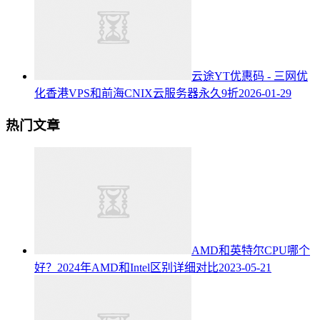
云途YT优惠码 - 三网优
化香港VPS和前海CNIX云服务器永久9折
2026-01-29
热门文章
AMD和英特尔CPU哪个
好？2024年AMD和Intel区别详细对比
2023-05-21