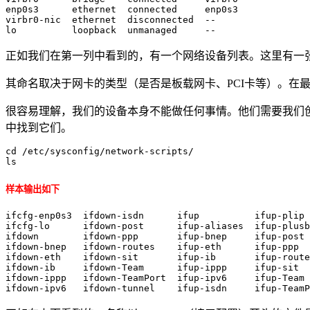
enp0s3      ethernet  connected     enp0s3     

virbr0-nic  ethernet  disconnected  --         

lo          loopback  unmanaged     --
正如我们在第一列中看到的，有一个网络设备列表。这里有一
其命名取决于网卡的类型（是否是板载网卡、PCI卡等）。在
很容易理解，我们的设备本身不能做任何事情。他们需要我们创建一个配置
中找到它们。
cd /etc/sysconfig/network-scripts/

ls
样本输出如下
ifcfg-enp0s3  ifdown-isdn      ifup          ifup-plip 
ifcfg-lo      ifdown-post      ifup-aliases  ifup-plusb
ifdown        ifdown-ppp       ifup-bnep     ifup-post 
ifdown-bnep   ifdown-routes    ifup-eth      ifup-ppp  
ifdown-eth    ifdown-sit       ifup-ib       ifup-route
ifdown-ib     ifdown-Team      ifup-ippp     ifup-sit

ifdown-ippp   ifdown-TeamPort  ifup-ipv6     ifup-Team

ifdown-ipv6   ifdown-tunnel    ifup-isdn     ifup-TeamP