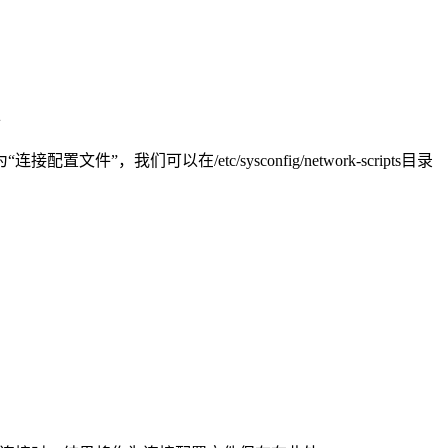
。
络
以在/etc/sysconfig/network-scripts目录