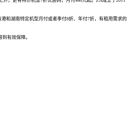
外，更有特价机型7折优惠码，月付440元起。ZJI成立于2011
于香港和湖南特定机型月付或者季付8折、年付7折，有租用需求的
得到有效保障。