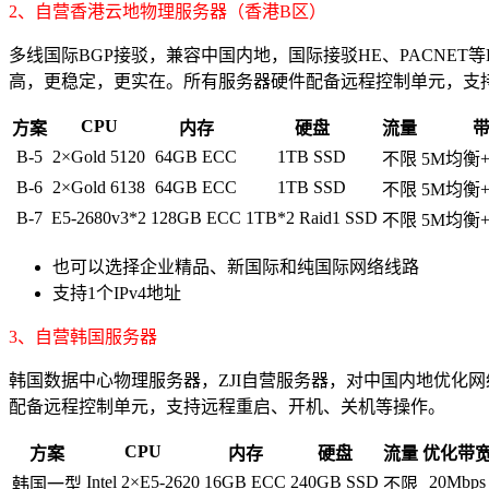
2、自营香港云地物理服务器（香港B区）
多线国际BGP接驳，兼容中国内地，国际接驳HE、PACNE
高，更稳定，更实在。所有服务器硬件配备远程控制单元，支
CPU
方案
内存
硬盘
流量
B-5
2×Gold 5120
64GB ECC
1TB SSD
不限
5M均衡
B-6
2×Gold 6138
64GB ECC
1TB SSD
不限
5M均衡
B-7
E5-2680v3*2
128GB ECC
1TB*2 Raid1 SSD
不限
5M均衡
也可以选择企业精品、新国际和纯国际网络线路
支持1个IPv4地址
3、自营韩国服务器
韩国数据中心物理服务器，ZJI自营服务器，对中国内地优化
配备远程控制单元，支持远程重启、开机、关机等操作。
CPU
方案
内存
硬盘
流量
优化带
Intel 2×E5-2620
16GB ECC
240GB SSD
20Mbps
韩国一型
不限