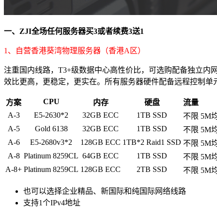
一、ZJI全场任何服务器买3或者续费3送1
1、自营香港葵湾物理服务器（香港A区）
注重国内线路，T3+级数据中心高性价比，可选购配备独立内网连
效比更高，更稳定，更实在。所有服务器硬件配备远程控制单
CPU
方案
内存
硬盘
流量
A-3
E5-2630*2
32GB ECC
1TB SSD
不限
5M
A-5
Gold 6138
32GB ECC
1TB SSD
不限
5M
A-6
E5-2680v3*2
128GB ECC
1TB*2 Raid1 SSD
不限
5M
A-8
Platinum 8259CL
64GB ECC
1TB SSD
不限
5M
A-8+
Platinum 8259CL
128GB ECC
2TB SSD
不限
5M
也可以选择企业精品、新国际和纯国际网络线路
支持1个IPv4地址