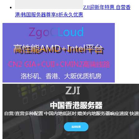
ZJI迎新年特惠 自营香
港/韩国服务器尊享8折永久优惠