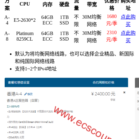
方
流
优惠价
购买地
CPU
内存
硬盘
带宽
案
量
格
址
1680
不
30M均衡
点此购
A-
64GB
1TB
E5-2630*2
4
ECC
SSD
元/季
限
网络
买
2310
不
30M均衡
点此购
A-
Platinum
64GB
1TB
8
8259CL
ECC
SSD
元/季
限
网络
买
默认为将均衡网络线路，也可以选择企业精品、新国际
和纯国际网络线路
支持1~2个IPv4地址