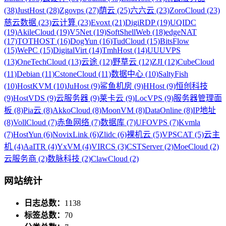
(38)
JustHost (28)
Zgovps (27)
荫云 (25)
六六云 (23)
ZoroCloud (23)
慈云数据 (23)
云计算 (23)
Evoxt (21)
DigiRDP (19)
UQIDC
(19)
AkileCloud (19)
V5Net (19)
SoftShellWeb (18)
edgeNAT
(17)
TOTHOST (16)
DogYun (16)
TudCloud (15)
BitsFlow
(15)
WePC (15)
DigitalVirt (14)
TmhHost (14)
UUUVPS
(13)
OneTechCloud (13)
云途 (12)
野草云 (12)
ZJI (12)
CubeCloud
(11)
Debian (11)
CstoneCloud (11)
数据中心 (10)
SaltyFish
(10)
HostKVM (10)
JuHost (9)
鲨鱼机房 (9)
HHost (9)
恒创科技
(9)
HostVDS (9)
云服务器 (9)
莱卡云 (9)
LocVPS (9)
服务器管理面
板 (8)
Pia云 (8)
AkkoCloud (8)
MoonVM (8)
DataOnline (8)
IP地址
(8)
VollCloud (7)
赤鱼网络 (7)
数据库 (7)
UFOVPS (7)
Kvmla
(7)
HostYun (6)
NovixLink (6)
Zlidc (6)
裸机云 (5)
VPSCAT (5)
云主
机 (4)
AaITR (4)
YxVM (4)
VIRCS (3)
CSTServer (2)
MoeCloud (2)
云服务商 (2)
数脉科技 (2)
ClawCloud (2)
网站统计
日志总数：
1138
标签总数：
70