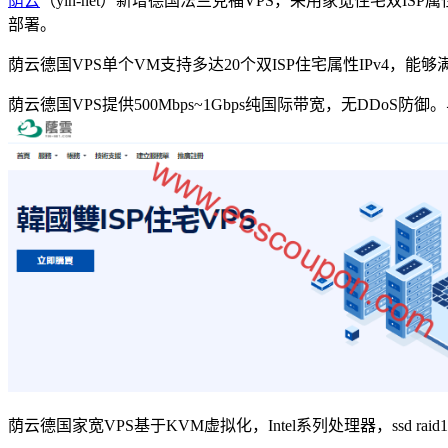
荫云
（yin-net）新增德国法兰克福VPS，采用家宽住宅双ISP属性，
部署。
荫云德国VPS单个VM支持多达20个双ISP住宅属性IPv4，
荫云德国VPS提供500Mbps~1Gbps纯国际带宽，无DD
荫云德国家宽VPS基于KVM虚拟化，Intel系列处理器，ssd 