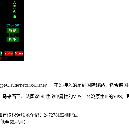
tgpt\Claude\netfilix\Disney+，不过接入的是纯国际线
来西亚、法国双ISP住宅IP属性的VPS、台湾原生IP的VP
侵权请联系企鹅：2472781824删除。
至$8.4/月》