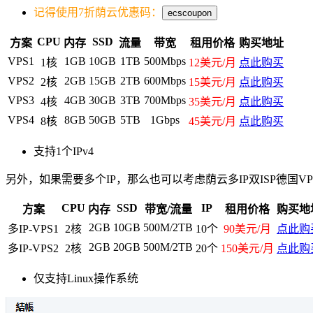
记得使用7折荫云优惠码：
ecscoupon
CPU
SSD
方案
内存
流量
带宽
租用价格
购买地址
VPS1
1GB
10GB
1TB
500Mbps
1核
12美元/月
点此购买
VPS2
2GB
15GB
2TB
600Mbps
2核
15美元/月
点此购买
VPS3
4GB
30GB
3TB
700Mbps
4核
35美元/月
点此购买
VPS4
8GB
50GB
5TB
1Gbps
8核
45美元/月
点此购买
支持1个IPv4
另外，如果需要多个IP，那么也可以考虑荫云多IP双ISP德国V
CPU
SSD
IP
方案
内存
带宽/流量
租用价格
购买地
2GB
10GB
500M/2TB
多IP-VPS1
2核
10个
90美元/月
点此购
2GB
20GB
500M/2TB
多IP-VPS2
2核
20个
150美元/月
点此购
仅支持Linux操作系统