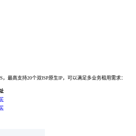
PS，最高支持20个双ISP原生IP，可以满足多业务租用需求：
址
买
买