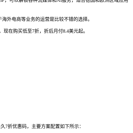
y，德国本土原生IP，可以解锁各种流媒体和AI服务，适合德国和欧洲区域应用
体，对于海外电商等业务的运营是比较不错的选择。
动，现在购买低至7折，折后月付8.4美元起。
得填写永久7折优惠码，主要方案配置如下所示：