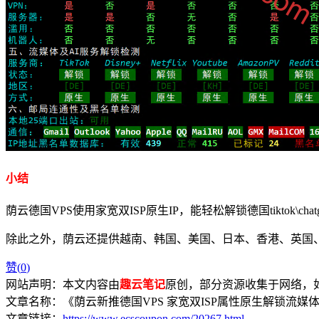
小结
荫云德国VPS使用家宽双ISP原生IP，能轻松解锁德国tiktok\cha
除此之外，荫云还提供越南、韩国、美国、日本、香港、英国、马
赞(
0
)
网站声明：本文内容由
趣云笔记
原创，部分资源收集于网络，如有
文章名称：《荫云新推德国VPS 家宽双ISP属性原生解锁流媒体低
文章链接：
https://www.ecscoupon.com/20267.html