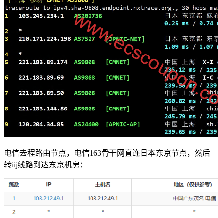
电信去程路由节点，电信163骨干网直连日本东京节点，然后
转iij线路到达东京机房：