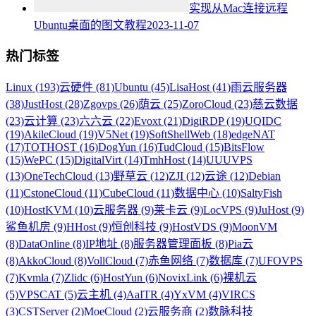
实现从Mac连接远程
Ubuntu桌面的图文教程
2023-11-07
热门标签
Linux (193)
云硬件 (81)
Ubuntu (45)
LisaHost (41)
雨云服务器
(38)
JustHost (28)
Zgovps (26)
荫云 (25)
ZoroCloud (23)
慈云数据
(23)
云计算 (23)
六六云 (22)
Evoxt (21)
DigiRDP (19)
UQIDC
(19)
AkileCloud (19)
V5Net (19)
SoftShellWeb (18)
edgeNAT
(17)
TOTHOST (16)
DogYun (16)
TudCloud (15)
BitsFlow
(15)
WePC (15)
DigitalVirt (14)
TmhHost (14)
UUUVPS
(13)
OneTechCloud (13)
野草云 (12)
ZJI (12)
云途 (12)
Debian
(11)
CstoneCloud (11)
CubeCloud (11)
数据中心 (10)
SaltyFish
(10)
HostKVM (10)
云服务器 (9)
莱卡云 (9)
LocVPS (9)
JuHost (9)
鲨鱼机房 (9)
HHost (9)
恒创科技 (9)
HostVDS (9)
MoonVM
(8)
DataOnline (8)
IP地址 (8)
服务器管理面板 (8)
Pia云
(8)
AkkoCloud (8)
VollCloud (7)
赤鱼网络 (7)
数据库 (7)
UFOVPS
(7)
Kvmla (7)
Zlidc (6)
HostYun (6)
NovixLink (6)
裸机云
(5)
VPSCAT (5)
云主机 (4)
AaITR (4)
YxVM (4)
VIRCS
(3)
CSTServer (2)
MoeCloud (2)
云服务商 (2)
数脉科技