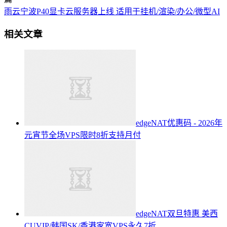
雨云宁波P40显卡云服务器上线 适用于挂机/渲染/办公/微型AI
相关文章
edgeNAT优惠码 - 2026年
元宵节全场VPS限时8折支持月付
edgeNAT双旦特惠 美西
CUVIP/韩国SK/香港家宽VPS永久7折