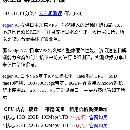
2025-11-19
分类：
云主机测评
阅读(680)
edgeNAT
提供日本东京VPS，虽然接入的是纯国际线路+IX，
不过具有双ISP属性，并且支持日本原生IP，大带宽扶持，所
以比较适合流媒体解锁业务。
那么edgeNAT日本VPS怎么样？整体硬件性能、访问速度和解
锁能力究竟如何？接下来将对进行详细测评，实测数据分享出
来仅供给位参考。
edgeNAT日本VPS基于KVM虚拟化，Intel系列CPU，SSD
raid10阵列，100~500Mbps带宽，8GB内存支持Windows系统，
禁止使用22，25，80，443等常见端口，主要方案配置如下所
示：
CPU
内存
硬盘
带宽/流量
租用价格
购买地址
1GB
20GB
100Mbps/1TB
1核心
70元/月
官网购买
2GB
20GB
200Mbps/1TB
2核心
100元/月
官网购买