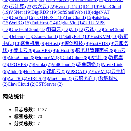
(23)
云计算 (23)
六六云 (22)
Evoxt (21)
UQIDC (19)
AkileCloud
(19)
V5Net (19)
DigiRDP (19)
SoftShellWeb (18)
edgeNAT
(17)
DogYun (16)
TOTHOST (16)
TudCloud (15)
BitsFlow
(15)
WePC (15)
TmhHost (14)
DigitalVirt (14)
UUUVPS
(13)
OneTechCloud (13)
野草云 (12)
ZJI (12)
云途 (12)
CubeCloud
(11)
Debian (11)
CstoneCloud (11)
SaltyFish (10)
HostKVM (10)
数据
中心 (10)
鲨鱼机房 (9)
HHost (9)
恒创科技 (9)
HostVDS (9)
云服务
器 (9)
莱卡云 (9)
LocVPS (9)
JuHost (9)
服务器管理面板 (8)
Pia云
(8)
AkkoCloud (8)
MoonVM (8)
DataOnline (8)
IP地址 (8)
数据库
(7)
UFOVPS (7)
Kvmla (7)
VollCloud (7)
赤鱼网络 (7)
NovixLink
(6)
Zlidc (6)
HostYun (6)
裸机云 (5)
VPSCAT (5)
YxVM (4)
云主机
(4)
AaITR (4)
VIRCS (3)
MoeCloud (2)
云服务商 (2)
数脉科技
(2)
ClawCloud (2)
CSTServer (2)
网站统计
日志总数：
1137
标签总数：
70
分类总数：
7