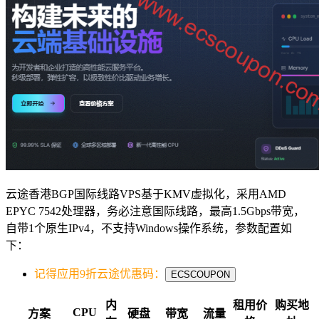
云途香港BGP国际线路VPS基于KMV虚拟化，采用AMD
EPYC 7542处理器，务必注意国际线路，最高1.5Gbps带宽，
自带1个原生IPv4，不支持Windows操作系统，参数配置如
下：
记得应用9折云途优惠码：
ECSCOUPON
内
租用价
购买地
CPU
方案
硬盘
带宽
流量