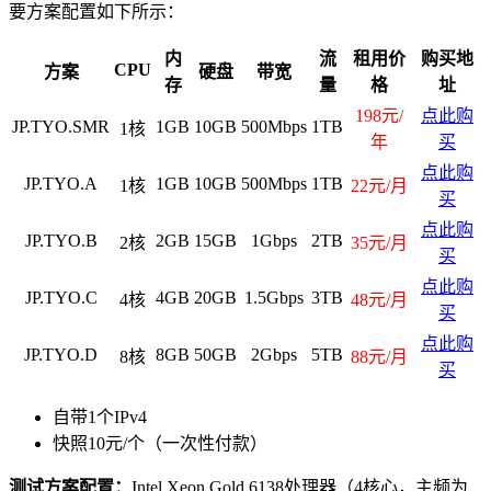
要方案配置如下所示：
内
流
租用价
购买地
CPU
方案
硬盘
带宽
存
量
格
址
198元/
点此购
JP.TYO.SMR
1GB
10GB
500Mbps
1TB
1核
年
买
点此购
JP.TYO.A
1GB
10GB
500Mbps
1TB
1核
22元/月
买
点此购
JP.TYO.B
2GB
15GB
1Gbps
2TB
2核
35元/月
买
点此购
JP.TYO.C
4GB
20GB
1.5Gbps
3TB
4核
48元/月
买
点此购
JP.TYO.D
8GB
50GB
2Gbps
5TB
8核
88元/月
买
自带1个IPv4
快照10元/个（一次性付款）
测试方案配置：
Intel Xeon Gold 6138处理器（4核心，主频为