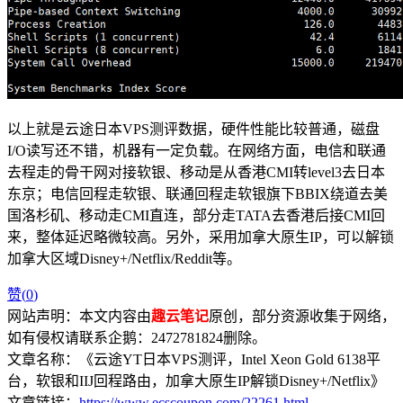
以上就是云途日本VPS测评数据，硬件性能比较普通，磁盘
I/O读写还不错，机器有一定负载。在网络方面，电信和联通
去程走的骨干网对接软银、移动是从香港CMI转level3去日本
东京；电信回程走软银、联通回程走软银旗下BBIX绕道去美
国洛杉矶、移动走CMI直连，部分走TATA去香港后接CMI回
来，整体延迟略微较高。另外，采用加拿大原生IP，可以解锁
加拿大区域Disney+/Netflix/Reddit等。
赞(
0
)
网站声明：本文内容由
趣云笔记
原创，部分资源收集于网络，
如有侵权请联系企鹅：2472781824删除。
文章名称：《云途YT日本VPS测评，Intel Xeon Gold 6138平
台，软银和IIJ回程路由，加拿大原生IP解锁Disney+/Netflix》
文章链接：
https://www.ecscoupon.com/22261.html