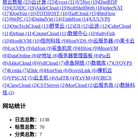
慈云数据 (23)
云计算 (23)
Evoxt (21)
V5Net (19)
DigiRDP
(19)
UQIDC (19)
AkileCloud (19)
SoftShellWeb (18)
edgeNAT
(17)
DogYun (16)
TOTHOST (16)
TudCloud (15)
BitsFlow
(15)
WePC (15)
DigitalVirt (14)
TmhHost (14)
UUUVPS
(13)
OneTechCloud (13)
野草云 (12)
ZJI (12)
云途 (12)
CubeCloud
(11)
Debian (11)
CstoneCloud (11)
数据中心 (10)
SaltyFish
(10)
HostKVM (10)
恒创科技 (9)
HostVDS (9)
云服务器 (9)
莱卡云
(9)
LocVPS (9)
JuHost (9)
鲨鱼机房 (9)
HHost (9)
MoonVM
(8)
DataOnline (8)
IP地址 (8)
服务器管理面板 (8)
Pia云
(8)
AkkoCloud (8)
VollCloud (7)
赤鱼网络 (7)
数据库 (7)
UFOVPS
(7)
Kvmla (7)
Zlidc (6)
HostYun (6)
NovixLink (6)
裸机云
(5)
VPSCAT (5)
云主机 (4)
AaITR (4)
YxVM (4)
VIRCS
(3)
ClawCloud (2)
CSTServer (2)
MoeCloud (2)
云服务商 (2)
数脉科
技 (2)
网站统计
日志总数：
1138
标签总数：
70
分类总数：
7