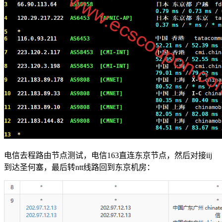
电信去程路由节点测试，电信163直连东京节点，然后对接iij
到达圣何塞，最后转ntt线路回到东京机房：