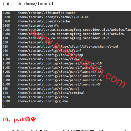
$ du -sh /home/tecmint
10、pydf命令