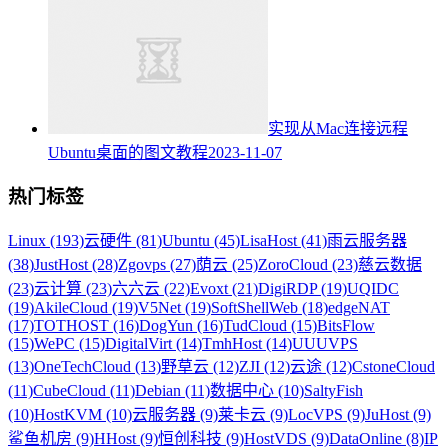
实现从Mac连接远程
Ubuntu桌面的图文教程
2023-11-07
热门标签
Linux (193)
云硬件 (81)
Ubuntu (45)
LisaHost (41)
雨云服务器
(38)
JustHost (28)
Zgovps (27)
荫云 (25)
ZoroCloud (23)
慈云数据
(23)
云计算 (23)
六六云 (22)
Evoxt (21)
DigiRDP (19)
UQIDC
(19)
AkileCloud (19)
V5Net (19)
SoftShellWeb (18)
edgeNAT
(17)
TOTHOST (16)
DogYun (16)
TudCloud (15)
BitsFlow
(15)
WePC (15)
DigitalVirt (14)
TmhHost (14)
UUUVPS
(13)
OneTechCloud (13)
野草云 (12)
ZJI (12)
云途 (12)
CstoneCloud
(11)
CubeCloud (11)
Debian (11)
数据中心 (10)
SaltyFish
(10)
HostKVM (10)
云服务器 (9)
莱卡云 (9)
LocVPS (9)
JuHost (9)
鲨鱼机房 (9)
HHost (9)
恒创科技 (9)
HostVDS (9)
DataOnline (8)
IP