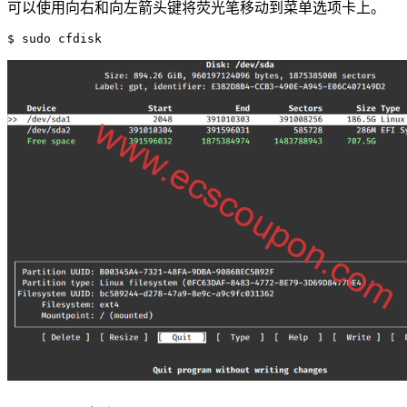
可以使用向右和向左箭头键将荧光笔移动到菜单选项卡上。