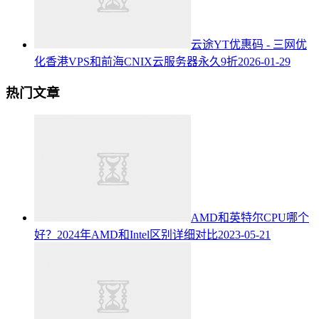
云途YT优惠码 - 三网优
化香港VPS和前海CNIX云服务器永久9折
2026-01-29
热门文章
AMD和英特尔CPU哪个
好？2024年AMD和Intel区别详细对比
2023-05-21