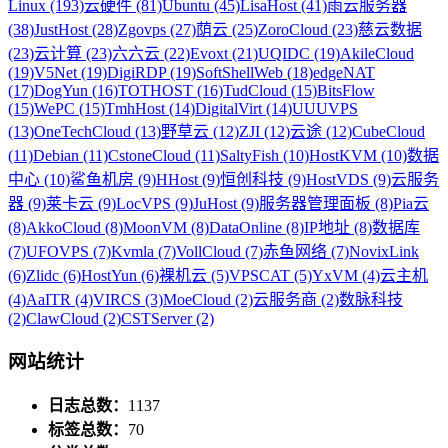
Linux (193)
云硬件 (81)
Ubuntu (45)
LisaHost (41)
雨云服务器
(38)
JustHost (28)
Zgovps (27)
荫云 (25)
ZoroCloud (23)
慈云数据
(23)
云计算 (23)
六六云 (22)
Evoxt (21)
UQIDC (19)
AkileCloud
(19)
V5Net (19)
DigiRDP (19)
SoftShellWeb (18)
edgeNAT
(17)
DogYun (16)
TOTHOST (16)
TudCloud (15)
BitsFlow
(15)
WePC (15)
TmhHost (14)
DigitalVirt (14)
UUUVPS
(13)
OneTechCloud (13)
野草云 (12)
ZJI (12)
云途 (12)
CubeCloud
(11)
Debian (11)
CstoneCloud (11)
SaltyFish (10)
HostKVM (10)
数据
中心 (10)
鲨鱼机房 (9)
HHost (9)
恒创科技 (9)
HostVDS (9)
云服务
器 (9)
莱卡云 (9)
LocVPS (9)
JuHost (9)
服务器管理面板 (8)
Pia云
(8)
AkkoCloud (8)
MoonVM (8)
DataOnline (8)
IP地址 (8)
数据库
(7)
UFOVPS (7)
Kvmla (7)
VollCloud (7)
赤鱼网络 (7)
NovixLink
(6)
Zlidc (6)
HostYun (6)
裸机云 (5)
VPSCAT (5)
YxVM (4)
云主机
(4)
AaITR (4)
VIRCS (3)
MoeCloud (2)
云服务商 (2)
数脉科技
(2)
ClawCloud (2)
CSTServer (2)
网站统计
日志总数：
1137
标签总数：
70