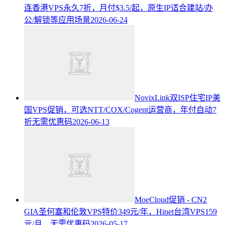
连香港VPS永久7折，月付$3.5/起，原生IP适合建站/办
公/解锁等应用场景
2026-06-24
NovixLink双ISP住宅IP美
国VPS促销，可选NTT/COX/Cogent运营商，年付自动7
折无需优惠码
2026-06-13
MoeCloud促销 - CN2
GIA圣何塞和伦敦VPS特价349元/年，Hinet台湾VPS159
元/月，无需优惠码
2026-05-17