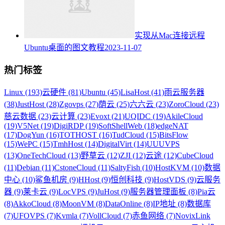
实现从Mac连接远程
Ubuntu桌面的图文教程
2023-11-07
热门标签
Linux (193)
云硬件 (81)
Ubuntu (45)
LisaHost (41)
雨云服务器
(38)
JustHost (28)
Zgovps (27)
荫云 (25)
六六云 (23)
ZoroCloud (23)
慈云数据 (23)
云计算 (23)
Evoxt (21)
UQIDC (19)
AkileCloud
(19)
V5Net (19)
DigiRDP (19)
SoftShellWeb (18)
edgeNAT
(17)
DogYun (16)
TOTHOST (16)
TudCloud (15)
BitsFlow
(15)
WePC (15)
TmhHost (14)
DigitalVirt (14)
UUUVPS
(13)
OneTechCloud (13)
野草云 (12)
ZJI (12)
云途 (12)
CubeCloud
(11)
Debian (11)
CstoneCloud (11)
SaltyFish (10)
HostKVM (10)
数据
中心 (10)
鲨鱼机房 (9)
HHost (9)
恒创科技 (9)
HostVDS (9)
云服务
器 (9)
莱卡云 (9)
LocVPS (9)
JuHost (9)
服务器管理面板 (8)
Pia云
(8)
AkkoCloud (8)
MoonVM (8)
DataOnline (8)
IP地址 (8)
数据库
(7)
UFOVPS (7)
Kvmla (7)
VollCloud (7)
赤鱼网络 (7)
NovixLink