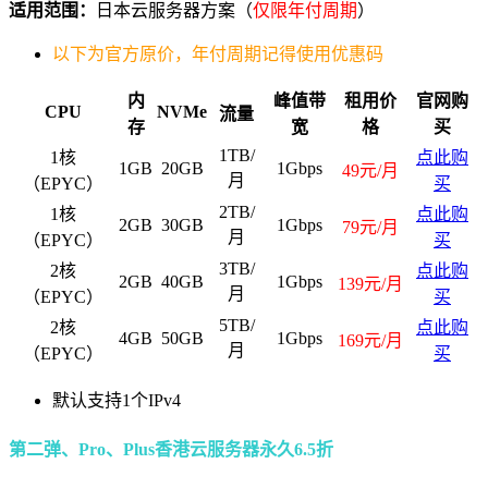
适用范围：
日本云服务器方案（
仅限年付周期
）
以下为官方原价，年付周期记得使用优惠码
内
峰值带
租用价
官网购
CPU
NVMe
流量
存
宽
格
买
1TB/
1核
点此购
1GB
20GB
1Gbps
49元/月
月
（EPYC）
买
2TB/
1核
点此购
2GB
30GB
1Gbps
79元/月
月
（EPYC）
买
3TB/
2核
点此购
2GB
40GB
1Gbps
139元/月
月
（EPYC）
买
5TB/
2核
点此购
4GB
50GB
1Gbps
169元/月
月
（EPYC）
买
默认支持1个IPv4
第二弹、Pro、Plus香港云服务器永久6.5折