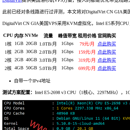
DigitalVirt
提供美国洛杉矶VPS方案，接入的都是优化带宽线路，包
此前已经对条线路进行过评测，本文将对DigitalVirt C
DigitalVirt CN GIA美国VPS采用KVM虚拟化，Intel
CPU
NVMe
内存
流量
峰值带宽
租用价格
官网购买
1GB
20GB
1Gbps
1核
1.0TB/月
79元/月
点此购买
2GB
30GB
1Gbps
1核
2.0TB/月
159元/月
点此购买
2GB
40GB
1Gbps
2核
3.0TB/月
319元/月
点此购买
4GB
50GB
1Gbps
2核
5.0TB/月
699元/月
点此购买
自带一个IPv4地址
测试方案配置：
Intel E5-2698 v3 CPU（1核心、2297