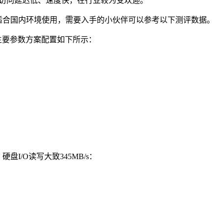
，国内访问延迟低、速度快，在行业较为受欢迎。
的，是否适合国内环境使用，需要入手的小伙伴可以参考以下测评数据。
GIA，主要参数方案配置如下所示：
，硬盘I/O读写大致345MB/s：