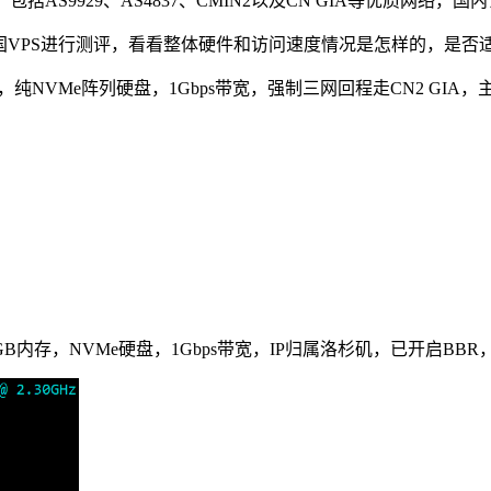
括AS9929、AS4837、CMIN2以及CN GIA等优质网络
N GIA美国VPS进行测评，看看整体硬件和访问速度情况是怎样
 E5系列CPU，纯NVMe阵列硬盘，1Gbps带宽，强制三网回程走CN2 
MHz），1GB内存，NVMe硬盘，1Gbps带宽，IP归属洛杉矶，已开启BBR