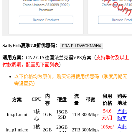
SaltyFish夏季7.8折优惠码：
FRA-P-LDV6GKNWH4
适用方案：
CN2 GIA德国法兰克福VPS方案（
支持季付及以上
付款周期，配置见下面列表
）
以下价格均为原价，购买记得使用优惠码（季度周期无
需设置费）
内
流
租用
购买
CPU
方案
硬盘
带宽
存
量
价格
地址
54.6
1核
点此
15GB
fra.p1.mini
1GB
1TB
300Mbps
SSD
元/月
心
购买
1核
105元/
点此
20GB
fra.p1.micro
2GB
2TB
300Mbps