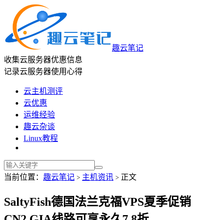
趣云笔记
收集云服务器优惠信息
记录云服务器使用心得
云主机测评
云优惠
运维经验
趣云杂谈
Linux教程
当前位置：
趣云笔记
主机资讯
正文
>
>
SaltyFish德国法兰克福VPS夏季促销
CN2 GIA线路可享永久7.8折