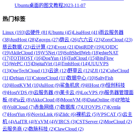
Ubuntu桌面的图文教程
2023-11-07
热门标签
Linux (193)
云硬件 (81)
Ubuntu (45)
LisaHost (41)
雨云服务器
(38)
JustHost (28)
Zgovps (27)
荫云 (26)
六六云 (23)
ZoroCloud (23)
慈云数据 (23)
云计算 (23)
Evoxt (21)
DigiRDP (19)
UQIDC
(19)
AkileCloud (19)
V5Net (19)
SoftShellWeb (18)
edgeNAT
(17)
TOTHOST (16)
DogYun (16)
TudCloud (15)
BitsFlow
(15)
WePC (15)
DigitalVirt (14)
TmhHost (14)
UUUVPS
(13)
OneTechCloud (13)
云途 (12)
野草云 (12)
ZJI (12)
CubeCloud
(11)
Debian (11)
CstoneCloud (11)
数据中心 (10)
SaltyFish
(10)
HostKVM (10)
JuHost (9)
鲨鱼机房 (9)
HHost (9)
恒创科技
(9)
HostVDS (9)
云服务器 (9)
莱卡云 (9)
LocVPS (9)
服务器管理面
板 (8)
Pia云 (8)
AkkoCloud (8)
MoonVM (8)
DataOnline (8)
IP地址
(8)
VollCloud (7)
赤鱼网络 (7)
数据库 (7)
UFOVPS (7)
Kvmla
(7)
HostYun (6)
NovixLink (6)
Zlidc (6)
裸机云 (5)
VPSCAT (5)
云主
机 (4)
AaITR (4)
YxVM (4)
VIRCS (3)
CSTServer (2)
MoeCloud (2)
云服务商 (2)
数脉科技 (2)
ClawCloud (2)