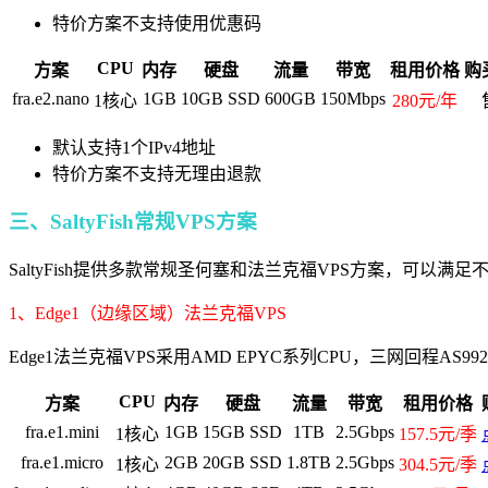
特价方案不支持使用优惠码
CPU
方案
内存
硬盘
流量
带宽
租用价格
购
fra.e2.nano
1GB
10GB SSD
600GB
150Mbps
1核心
280元/年
默认支持1个IPv4地址
特价方案不支持无理由退款
三、SaltyFish常规VPS方案
SaltyFish提供多款常规圣何塞和法兰克福VPS方案，可
1、Edge1（边缘区域）法兰克福VPS
Edge1法兰克福VPS采用AMD EPYC系列CPU，三网回程AS
CPU
方案
内存
硬盘
流量
带宽
租用价格
fra.e1.mini
1GB
15GB SSD
1TB
2.5Gbps
1核心
157.5元/季
fra.e1.micro
2GB
20GB SSD
1.8TB
2.5Gbps
1核心
304.5元/季