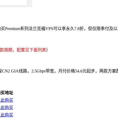
现在购买Premium系列法兰克福VPS可以享永久7.8折，但仅限季
款周期，配置见下面列表
）
三网回程CN2 GIA线路，2.5Gbps带宽，月付价格54.6元起步，两款
购买地址
点此购买
点此购买
点此购买