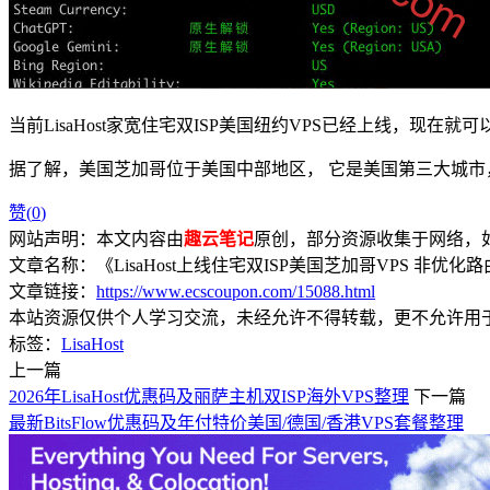
当前LisaHost家宽住宅双ISP美国纽约VPS已经上线，
据了解，美国芝加哥位于美国中部地区， 它是美国第三大城
赞(
0
)
网站声明：本文内容由
趣云笔记
原创，部分资源收集于网络，如有
文章名称：《LisaHost上线住宅双ISP美国芝加哥VPS 非优化
文章链接：
https://www.ecscoupon.com/15088.html
本站资源仅供个人学习交流，未经允许不得转载，更不允许用
标签：
LisaHost
上一篇
2026年LisaHost优惠码及丽萨主机双ISP海外VPS整理
下一篇
最新BitsFlow优惠码及年付特价美国/德国/香港VPS套餐整理