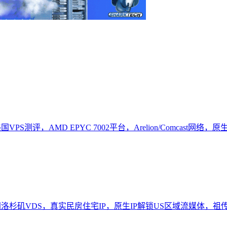
VPS测评，AMD EPYC 7002平台，Arelion/Comcast网络，
美国洛杉矶VDS，真实民房住宅IP，原生IP解锁US区域流媒体，祖传