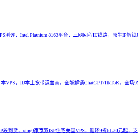
测评，Intel Platnium 8163平台，三网回程IIJ线路，原生IP
PS，IIJ本土宽带运营商，全能解锁ChatGPT/TikToK，全场9折
到货，ping0家宽双ISP住宅美国VPS，循环9折61.20元起，支持Tiktok