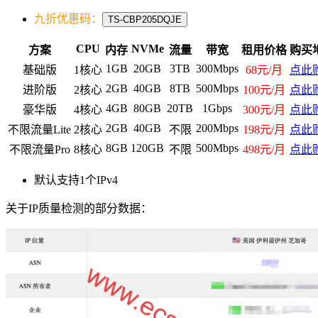
九折优惠码：
TS-CBP205DQJE
CPU
NVMe
方案
内存
流量
带宽
租用价格
购买
1GB
20GB
3TB
300Mbps
基础版
1核心
68元/月
点此
2GB
40GB
8TB
500Mbps
进阶版
2核心
100元/月
点此
4GB
80GB
20TB
1Gbps
豪华版
4核心
300元/月
点此
2GB
40GB
200Mbps
不限流量Lite
2核心
不限
198元/月
点此
8GB
120GB
500Mbps
不限流量Pro
8核心
不限
498元/月
点此
默认支持1个IPv4
关于IP质量检测的部分数据：