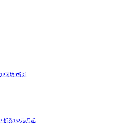
原生IP可填9折券
9折券152元/月起