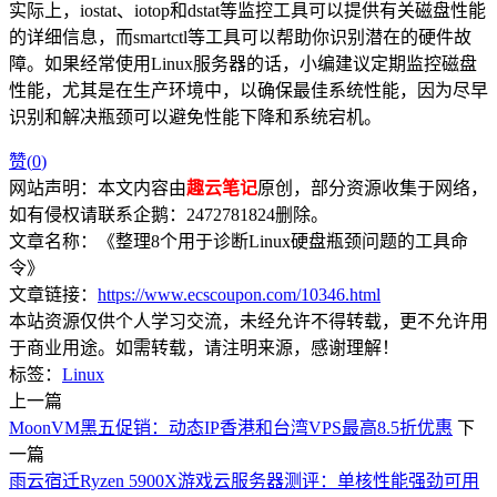
实际上，iostat、iotop和dstat等监控工具可以提供有关磁盘性能
的详细信息，而smartctl等工具可以帮助你识别潜在的硬件故
障。如果经常使用Linux服务器的话，小编建议定期监控磁盘
性能，尤其是在生产环境中，以确保最佳系统性能，因为尽早
识别和解决瓶颈可以避免性能下降和系统宕机。
赞(
0
)
网站声明：本文内容由
趣云笔记
原创，部分资源收集于网络，
如有侵权请联系企鹅：2472781824删除。
文章名称：《整理8个用于诊断Linux硬盘瓶颈问题的工具命
令》
文章链接：
https://www.ecscoupon.com/10346.html
本站资源仅供个人学习交流，未经允许不得转载，更不允许用
于商业用途。如需转载，请注明来源，感谢理解！
标签：
Linux
上一篇
MoonVM黑五促销：动态IP香港和台湾VPS最高8.5折优惠
下
一篇
雨云宿迁Ryzen 5900X游戏云服务器测评：单核性能强劲可用