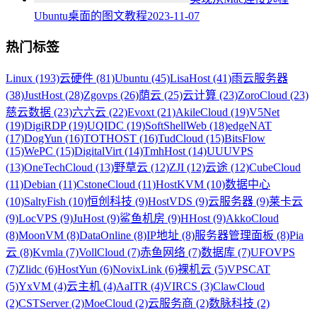
Ubuntu桌面的图文教程
2023-11-07
热门标签
Linux (193)
云硬件 (81)
Ubuntu (45)
LisaHost (41)
雨云服务器
(38)
JustHost (28)
Zgovps (26)
荫云 (25)
云计算 (23)
ZoroCloud (23)
慈云数据 (23)
六六云 (22)
Evoxt (21)
AkileCloud (19)
V5Net
(19)
DigiRDP (19)
UQIDC (19)
SoftShellWeb (18)
edgeNAT
(17)
DogYun (16)
TOTHOST (16)
TudCloud (15)
BitsFlow
(15)
WePC (15)
DigitalVirt (14)
TmhHost (14)
UUUVPS
(13)
OneTechCloud (13)
野草云 (12)
ZJI (12)
云途 (12)
CubeCloud
(11)
Debian (11)
CstoneCloud (11)
HostKVM (10)
数据中心
(10)
SaltyFish (10)
恒创科技 (9)
HostVDS (9)
云服务器 (9)
莱卡云
(9)
LocVPS (9)
JuHost (9)
鲨鱼机房 (9)
HHost (9)
AkkoCloud
(8)
MoonVM (8)
DataOnline (8)
IP地址 (8)
服务器管理面板 (8)
Pia
云 (8)
Kvmla (7)
VollCloud (7)
赤鱼网络 (7)
数据库 (7)
UFOVPS
(7)
Zlidc (6)
HostYun (6)
NovixLink (6)
裸机云 (5)
VPSCAT
(5)
YxVM (4)
云主机 (4)
AaITR (4)
VIRCS (3)
ClawCloud
(2)
CSTServer (2)
MoeCloud (2)
云服务商 (2)
数脉科技 (2)