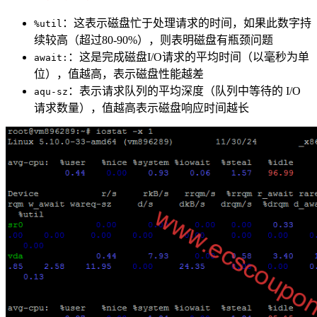
：这表示磁盘忙于处理请求的时间，如果此数字持
%util
续较高（超过80-90%），则表明磁盘有瓶颈问题
：这是完成磁盘I/O请求的平均时间（以毫秒为单
await:
位），值越高，表示磁盘性能越差
：表示请求队列的平均深度（队列中等待的 I/O
aqu-sz
请求数量），值越高表示磁盘响应时间越长