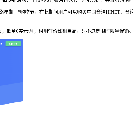
扣促销活动，全场VPS方案月付8折、季付7.5折，并且均为循
络星期一”购物节，在此期间用户可以购买中国台湾HINET、台湾
方案，低至6美元/月，租用性价比相当高，只不过是限时限量促销