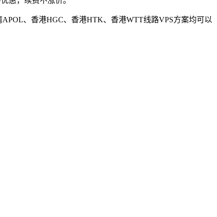
环优惠，续费不涨价。
APOL、香港HGC、香港HTK、香港WTT线路VPS方案均可以
。