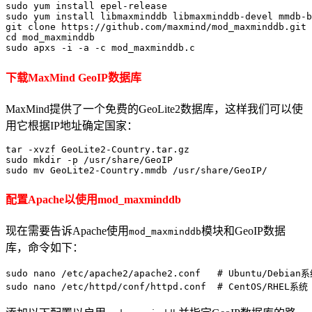
sudo yum install epel-release

sudo yum install libmaxminddb libmaxminddb-devel mmdb-b
git clone https://github.com/maxmind/mod_maxminddb.git

cd mod_maxminddb

sudo apxs -i -a -c mod_maxminddb.c
下载MaxMind GeoIP数据库
MaxMind提供了一个免费的GeoLite2数据库，这样我们可以使
用它根据IP地址确定国家：
tar -xvzf GeoLite2-Country.tar.gz

sudo mkdir -p /usr/share/GeoIP

sudo mv GeoLite2-Country.mmdb /usr/share/GeoIP/
配置Apache以使用mod_maxminddb
现在需要告诉Apache使用
模块和GeoIP数据
mod_maxminddb
库，命令如下：
sudo nano /etc/apache2/apache2.conf   # Ubuntu/Debian系
sudo nano /etc/httpd/conf/httpd.conf  # CentOS/RHEL系统