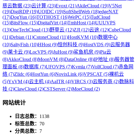
慈云数据 (23)
云计算 (23)
Evoxt (21)
AkileCloud (19)
V5Net
(19)
DigiRDP (19)
UQIDC (19)
SoftShellWeb (18)
edgeNAT
(17)
DogYun (16)
TOTHOST (16)
WePC (15)
TudCloud
(15)
BitsFlow (15)
DigitalVirt (14)
TmhHost (14)
UUUVPS
(13)
OneTechCloud (13)
野草云 (12)
ZJI (12)
云途 (12)
CubeCloud
(11)
Debian (11)
CstoneCloud (11)
HostKVM (10)
数据中心
(10)
SaltyFish (10)
HHost (9)
恒创科技 (9)
HostVDS (9)
云服务器
(9)
莱卡云 (9)
LocVPS (9)
JuHost (9)
鲨鱼机房 (9)
Pia云
(8)
AkkoCloud (8)
MoonVM (8)
DataOnline (8)
IP地址 (8)
服务器管
理面板 (8)
数据库 (7)
UFOVPS (7)
Kvmla (7)
VollCloud (7)
赤鱼网
络 (7)
Zlidc (6)
HostYun (6)
NovixLink (6)
VPSCAT (5)
裸机云
(5)
YxVM (4)
云主机 (4)
AaITR (4)
VIRCS (3)
云服务商 (2)
数脉科
技 (2)
ClawCloud (2)
CSTServer (2)
MoeCloud (2)
网站统计
日志总数：
1138
标签总数：
70
分类总数：
7