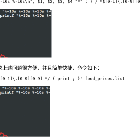
-10s %-10s\n", $1, $2, $3, $4 "*" ; } / *$[0-1]\.[0-9][0
解决上述问题很方便，并且简单快捷，命令如下：
[0-1]\.[0-9][0-9] */ { print ; }' food_prices.list