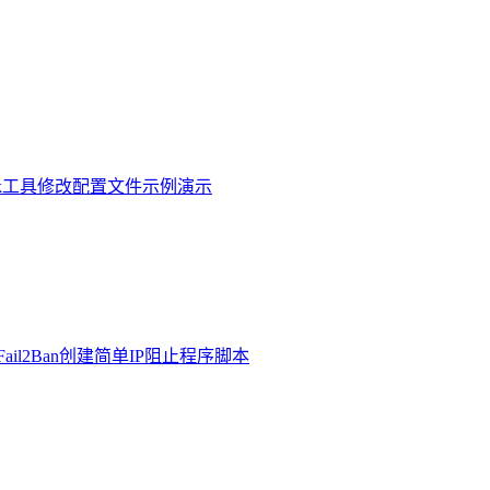
和awk工具修改配置文件示例演示
和Fail2Ban创建简单IP阻止程序脚本