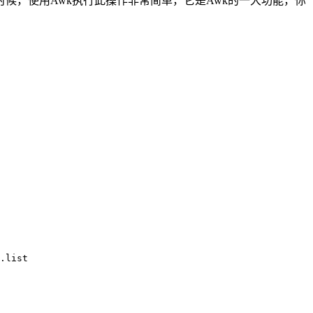
候，使用Awk执行此操作非常简单，它是Awk的一大功能，你
.list