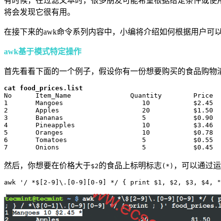
有时候，在过滤文本时，很多朋友可能希望根据给定条件或使用
将会发现它很有用。
在接下来的awk命令系列内容中，小编将介绍如何根据用户可
awk基于模式特定操作
首先看看下面的一个例子，假设你有一份想要购买的食品购物清单，名为
cat food_prices.list 
No	Item_Name		Quantity	Price

1	Mangoes			   10		$2.45

2	Apples			   20		$1.50

3	Bananas			   5		$0.90

4	Pineapples		   10		$3.46

5	Oranges			   10		$0.78

6	Tomatoes		   5		$0.55

7	Onions			   5            $0.45
然后，你想要在价格大于
的食品上标明标志
，可以通过运
$2
(*)
awk '/ *$[2-9]\.[0-9][0-9] */ { print $1, $2, $3, $4, "