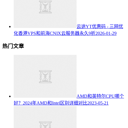
云途YT优惠码 - 三网优
化香港VPS和前海CNIX云服务器永久9折
2026-01-29
热门文章
AMD和英特尔CPU哪个
好？2024年AMD和Intel区别详细对比
2023-05-21