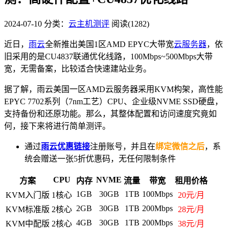
2024-07-10
分类：
云主机测评
阅读(1282)
近日，
雨云
全新推出美国1区AMD EPYC大带宽
云服务器
，依
旧采用的是CU4837联通优化线路，100Mbps~500Mbps大带
宽，无需备案，比较适合快速建站业务。
据了解，雨云美国一区AMD云服务器采用KVM构架，高性能
EPYC 7702系列（7nm工艺）CPU、企业级NVME SSD硬盘，
支持备份和还原功能。那么，其整体配置和访问速度究竟如
何，接下来将进行简单测评。
通过
雨云优惠链接
注册账号，并且在
绑定微信之后
，系
统会赠送一张5折优惠码，无任何限制条件
CPU
NVME
方案
内存
流量
带宽
租用价格
1GB
30GB
1TB
100Mbps
KVM入门版
1核心
20元/月
2GB
30GB
1TB
200Mbps
KVM标准版
2核心
28元/月
4GB
30GB
1TB
200Mbps
KVM中配版
2核心
38元/月