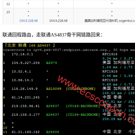
联通回程路由，走联通AS4837骨干网链路回来：