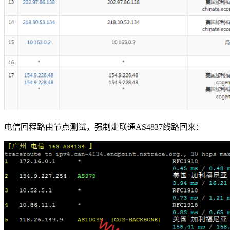
电信回程路由节点测试，强制走联通AS4837线路回来：