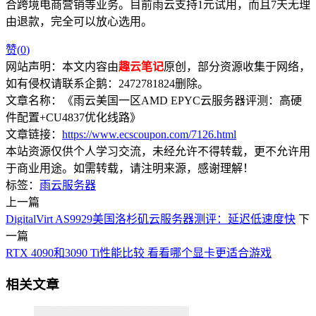
合跨境电商营销等业务。目前雨云支持1元试用，而且7天无理
由退款，完全可以放心选用。
赞(
0
)
网站声明：本文内容由
趣云笔记
原创，部分资源收集于网络，
如有侵权请联系企鹅：2472781824删除。
文章名称：《雨云美国一区AMD EPYC云服务器评测：高硬
件配置+CU4837优化线路》
文章链接：
https://www.ecscoupon.com/7126.html
本站资源仅供个人学习交流，未经允许不得转载，更不允许用
于商业用途。如需转载，请注明来源，感谢理解！
标签：
雨云服务器
上一篇
DigitalVirt AS9929美国洛杉矶云服务器测评：延迟低速度快
下
一篇
RTX 4090和3090 Ti性能比较 看看哪个显卡更适合游戏
相关文章