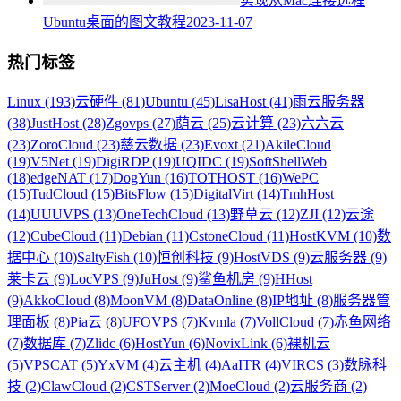
实现从Mac连接远程
Ubuntu桌面的图文教程
2023-11-07
热门标签
Linux (193)
云硬件 (81)
Ubuntu (45)
LisaHost (41)
雨云服务器
(38)
JustHost (28)
Zgovps (27)
荫云 (25)
云计算 (23)
六六云
(23)
ZoroCloud (23)
慈云数据 (23)
Evoxt (21)
AkileCloud
(19)
V5Net (19)
DigiRDP (19)
UQIDC (19)
SoftShellWeb
(18)
edgeNAT (17)
DogYun (16)
TOTHOST (16)
WePC
(15)
TudCloud (15)
BitsFlow (15)
DigitalVirt (14)
TmhHost
(14)
UUUVPS (13)
OneTechCloud (13)
野草云 (12)
ZJI (12)
云途
(12)
CubeCloud (11)
Debian (11)
CstoneCloud (11)
HostKVM (10)
数
据中心 (10)
SaltyFish (10)
恒创科技 (9)
HostVDS (9)
云服务器 (9)
莱卡云 (9)
LocVPS (9)
JuHost (9)
鲨鱼机房 (9)
HHost
(9)
AkkoCloud (8)
MoonVM (8)
DataOnline (8)
IP地址 (8)
服务器管
理面板 (8)
Pia云 (8)
UFOVPS (7)
Kvmla (7)
VollCloud (7)
赤鱼网络
(7)
数据库 (7)
Zlidc (6)
HostYun (6)
NovixLink (6)
裸机云
(5)
VPSCAT (5)
YxVM (4)
云主机 (4)
AaITR (4)
VIRCS (3)
数脉科
技 (2)
ClawCloud (2)
CSTServer (2)
MoeCloud (2)
云服务商 (2)