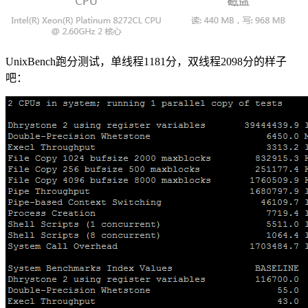
UnixBench跑分测试，单线程1181分，双线程2098分的样子
吧：