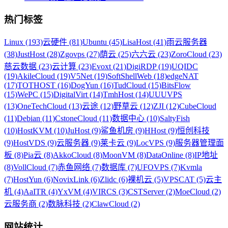
热门标签
Linux (193)
云硬件 (81)
Ubuntu (45)
LisaHost (41)
雨云服务器
(38)
JustHost (28)
Zgovps (27)
荫云 (25)
六六云 (23)
ZoroCloud (23)
慈云数据 (23)
云计算 (23)
Evoxt (21)
DigiRDP (19)
UQIDC
(19)
AkileCloud (19)
V5Net (19)
SoftShellWeb (18)
edgeNAT
(17)
TOTHOST (16)
DogYun (16)
TudCloud (15)
BitsFlow
(15)
WePC (15)
DigitalVirt (14)
TmhHost (14)
UUUVPS
(13)
OneTechCloud (13)
云途 (12)
野草云 (12)
ZJI (12)
CubeCloud
(11)
Debian (11)
CstoneCloud (11)
数据中心 (10)
SaltyFish
(10)
HostKVM (10)
JuHost (9)
鲨鱼机房 (9)
HHost (9)
恒创科技
(9)
HostVDS (9)
云服务器 (9)
莱卡云 (9)
LocVPS (9)
服务器管理面
板 (8)
Pia云 (8)
AkkoCloud (8)
MoonVM (8)
DataOnline (8)
IP地址
(8)
VollCloud (7)
赤鱼网络 (7)
数据库 (7)
UFOVPS (7)
Kvmla
(7)
HostYun (6)
NovixLink (6)
Zlidc (6)
裸机云 (5)
VPSCAT (5)
云主
机 (4)
AaITR (4)
YxVM (4)
VIRCS (3)
CSTServer (2)
MoeCloud (2)
云服务商 (2)
数脉科技 (2)
ClawCloud (2)
网站统计