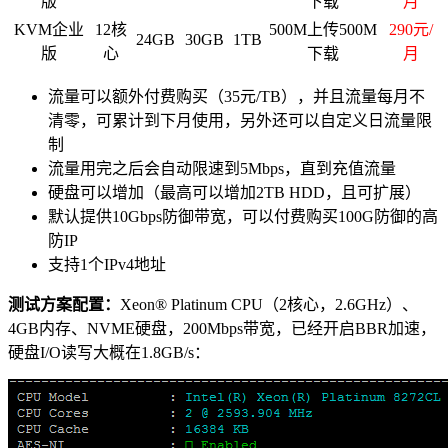
版
下载
月
KVM企业
12核
500M上传500M
290元/
24GB
30GB
1TB
版
心
下载
月
流量可以额外付费购买（35元/TB），并且流量每月不
清零，可累计到下月使用，另外还可以自定义日流量限
制
流量用完之后会自动限速到5Mbps，直到充值流量
硬盘可以增加（最高可以增加2TB HDD，且可扩展）
默认提供10Gbps防御带宽，可以付费购买100G防御的高
防IP
支持1个IPv4地址
测试方案配置：
Xeon® Platinum CPU（2核心，2.6GHz）、
4GB内存、NVME硬盘，200Mbps带宽，已经开启BBR加速，
硬盘I/O读写大概在1.8GB/s：