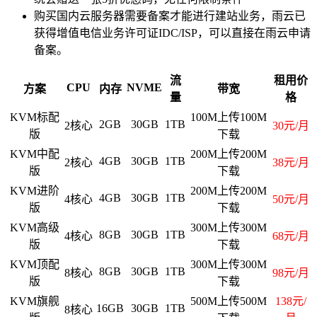
购买国内云服务器需要备案才能进行建站业务，雨云已
获得增值电信业务许可证IDC/ISP，可以直接在雨云申请
备案。
流
租用价
CPU
NVME
方案
内存
带宽
量
格
KVM标配
100M上传100M
2GB
30GB
1TB
2核心
30元/月
版
下载
KVM中配
200M上传200M
4GB
30GB
1TB
2核心
38元/月
版
下载
KVM进阶
200M上传200M
4GB
30GB
1TB
4核心
50元/月
版
下载
KVM高级
300M上传300M
8GB
30GB
1TB
4核心
68元/月
版
下载
KVM顶配
300M上传300M
8GB
30GB
1TB
8核心
98元/月
版
下载
KVM旗舰
500M上传500M
138元/
16GB
30GB
1TB
8核心