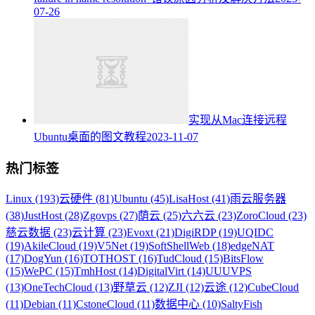
07-26
实现从Mac连接远程
Ubuntu桌面的图文教程
2023-11-07
热门标签
Linux (193)
云硬件 (81)
Ubuntu (45)
LisaHost (41)
雨云服务器
(38)
JustHost (28)
Zgovps (27)
荫云 (25)
六六云 (23)
ZoroCloud (23)
慈云数据 (23)
云计算 (23)
Evoxt (21)
DigiRDP (19)
UQIDC
(19)
AkileCloud (19)
V5Net (19)
SoftShellWeb (18)
edgeNAT
(17)
DogYun (16)
TOTHOST (16)
TudCloud (15)
BitsFlow
(15)
WePC (15)
TmhHost (14)
DigitalVirt (14)
UUUVPS
(13)
OneTechCloud (13)
野草云 (12)
ZJI (12)
云途 (12)
CubeCloud
(11)
Debian (11)
CstoneCloud (11)
数据中心 (10)
SaltyFish